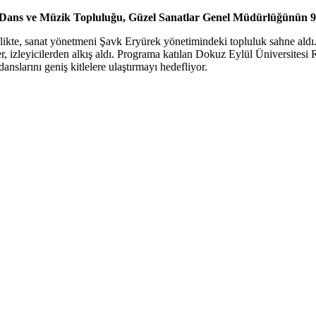
ans ve Müzik Topluluğu, Güzel Sanatlar Genel Müdürlüğünün 90. yı
likte, sanat yönetmeni Şavk Eryürek yönetimindeki topluluk sahne aldı
er, izleyicilerden alkış aldı. Programa katılan Dokuz Eylül Üniversitesi
anslarını geniş kitlelere ulaştırmayı hedefliyor.