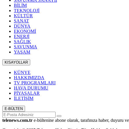
SAVUNMA SANAYİİ
BİLİM
TEKNOLOJİ
KÜLTÜR
SANAT
DÜNYA
EKONOMİ
ENERJİ
SAĞLIK
SAVUNMA
YAŞAM
KISAYOLLAR
KÜNYE
HAKKIMIZDA
TV PROGRAMLARI
HAVA DURUMU
PİYASALAR
İLETİŞİM
E-BÜLTEN
telenews.com.tr
e-bültenine abone olarak, tarafınıza haber, duyuru ve