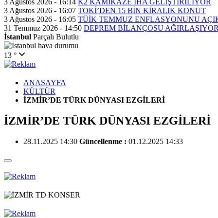
3 Ağustos 2026 - 16:14
K2 KAMİKAZE İHA GELİŞTİRİLİYOR
3 Ağustos 2026 - 16:07
TOKİ’DEN 15 BİN KİRALIK KONUT
3 Ağustos 2026 - 16:05
TÜİK TEMMUZ ENFLASYONUNU AÇI
31 Temmuz 2026 - 14:50
DEPREM BİLANÇOSU AĞIRLAŞIYO
İstanbul
Parçalı Bulutlu
13 °
ANASAYFA
KÜLTÜR
İZMİR’DE TÜRK DÜNYASI EZGİLERİ
İZMİR’DE TÜRK DÜNYASI EZGİLERİ
28.11.2025 14:30
Güncellenme :
01.12.2025 14:33