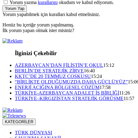
Yorum yazma
kurallarını
okudum ve kabul ediyorum.
Yorum Yap
Yorum yapabilmek için kuralları kabul etmelisiniz.
Henüz bu içeriğe yorum yapılmamış.
İlk yorum yapan olmak ister misiniz?
İlginizi Çekebilir
AZERBAYCAN’DAN FİLİSTİN’E OKUL
15:12
BERLİN’DE STRATEJİK ZİRVE
16:40
KKTC’DE 20 TEMMUZ COŞKUSU
15:24
“BİRLİKTE OLDUĞUMUZDA DAHA GÜÇLÜYÜZ”
15:0
ENERJİ AÇIĞINA BÖLGESEL ÇÖZÜM
17:58
TÜRKİYE-AZERBAYCAN ADALET İŞ BİRLİĞİ
11:26
TÜRKİYE–KIRGIZİSTAN STRATEJİK GÖRÜŞME
11:57
KATEGORİLER
TÜRK DÜNYASI