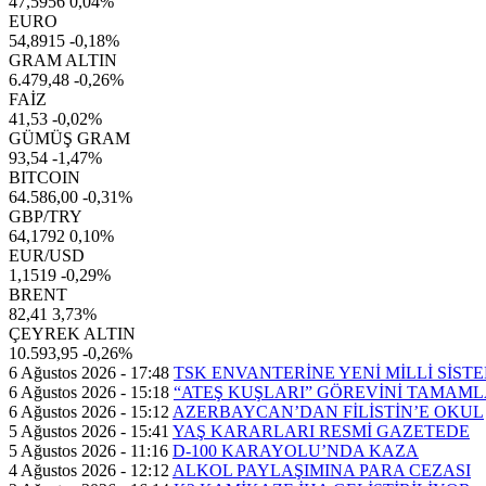
47,5956
0,04%
EURO
54,8915
-0,18%
GRAM ALTIN
6.479,48
-0,26%
FAİZ
41,53
-0,02%
GÜMÜŞ GRAM
93,54
-1,47%
BITCOIN
64.586,00
-0,31%
GBP/TRY
64,1792
0,10%
EUR/USD
1,1519
-0,29%
BRENT
82,41
3,73%
ÇEYREK ALTIN
10.593,95
-0,26%
6 Ağustos 2026 - 17:48
TSK ENVANTERİNE YENİ MİLLİ SİST
6 Ağustos 2026 - 15:18
“ATEŞ KUŞLARI” GÖREVİNİ TAMAML
6 Ağustos 2026 - 15:12
AZERBAYCAN’DAN FİLİSTİN’E OKUL
5 Ağustos 2026 - 15:41
YAŞ KARARLARI RESMİ GAZETEDE
5 Ağustos 2026 - 11:16
D-100 KARAYOLU’NDA KAZA
4 Ağustos 2026 - 12:12
ALKOL PAYLAŞIMINA PARA CEZASI