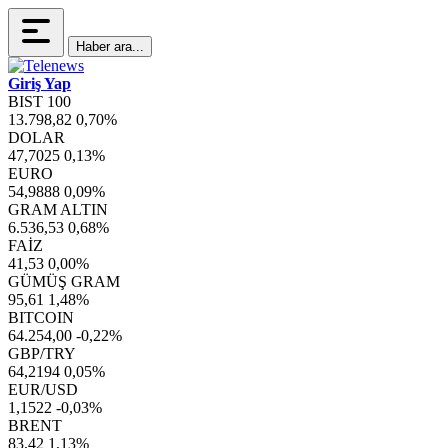
Haber ara...
Giriş Yap
BIST 100
13.798,82
0,70%
DOLAR
47,7025
0,13%
EURO
54,9888
0,09%
GRAM ALTIN
6.536,53
0,68%
FAİZ
41,53
0,00%
GÜMÜŞ GRAM
95,61
1,48%
BITCOIN
64.254,00
-0,22%
GBP/TRY
64,2194
0,05%
EUR/USD
1,1522
-0,03%
BRENT
83,42
1,13%