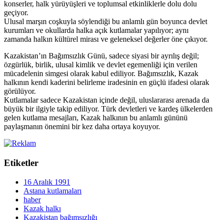
konserler, halk yürüyüşleri ve toplumsal etkinliklerle dolu dolu
geçiyor.
Ulusal marşın coşkuyla söylendiği bu anlamlı gün boyunca devlet
kurumları ve okullarda halka açık kutlamalar yapılıyor; aynı
zamanda halkın kültürel mirası ve geleneksel değerler öne çıkıyor.
Kazakistan’ın Bağımsızlık Günü, sadece siyasi bir ayrılış değil;
özgürlük, birlik, ulusal kimlik ve devlet egemenliği için verilen
mücadelenin simgesi olarak kabul ediliyor. Bağımsızlık, Kazak
halkının kendi kaderini belirleme iradesinin en güçlü ifadesi olarak
görülüyor.
Kutlamalar sadece Kazakistan içinde değil, uluslararası arenada da
büyük bir ilgiyle takip ediliyor. Türk devletleri ve kardeş ülkelerden
gelen kutlama mesajları, Kazak halkının bu anlamlı gününü
paylaşmanın önemini bir kez daha ortaya koyuyor.
Etiketler
16 Aralık 1991
Astana kutlamaları
haber
Kazak halkı
Kazakistan bağımsızlığı