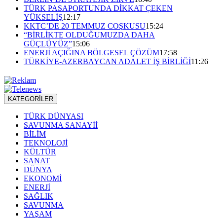
TÜRK PASAPORTUNDA DİKKAT ÇEKEN
YÜKSELİŞ
12:17
KKTC’DE 20 TEMMUZ COŞKUSU
15:24
“BİRLİKTE OLDUĞUMUZDA DAHA
GÜÇLÜYÜZ”
15:06
ENERJİ AÇIĞINA BÖLGESEL ÇÖZÜM
17:58
TÜRKİYE-AZERBAYCAN ADALET İŞ BİRLİĞİ
11:26
KATEGORİLER
TÜRK DÜNYASI
SAVUNMA SANAYİİ
BİLİM
TEKNOLOJİ
KÜLTÜR
SANAT
DÜNYA
EKONOMİ
ENERJİ
SAĞLIK
SAVUNMA
YAŞAM