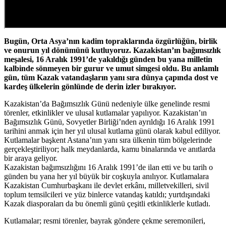
Bugün, Orta Asya’nın kadim topraklarında özgürlüğün, birlik
ve onurun yıl dönümünü kutluyoruz. Kazakistan’ın bağımsızlık
meşalesi, 16 Aralık 1991’de yakıldığı günden bu yana milletin
kalbinde sönmeyen bir gurur ve umut simgesi oldu. Bu anlamlı
gün, tüm Kazak vatandaşların yanı sıra dünya çapında dost ve
kardeş ülkelerin gönlünde de derin izler bırakıyor.
Kazakistan’da Bağımsızlık Günü nedeniyle ülke genelinde resmi
törenler, etkinlikler ve ulusal kutlamalar yapılıyor. Kazakistan’ın
Bağımsızlık Günü, Sovyetler Birliği’nden ayrıldığı 16 Aralık 1991
tarihini anmak için her yıl ulusal kutlama günü olarak kabul ediliyor.
Kutlamalar başkent Astana’nın yanı sıra ülkenin tüm bölgelerinde
gerçekleştiriliyor; halk meydanlarda, kamu binalarında ve anıtlarda
bir araya geliyor.
Kazakistan bağımsızlığını 16 Aralık 1991’de ilan etti ve bu tarih o
günden bu yana her yıl büyük bir coşkuyla anılıyor. Kutlamalara
Kazakistan Cumhurbaşkanı ile devlet erkânı, milletvekilleri, sivil
toplum temsilcileri ve yüz binlerce vatandaş katıldı; yurtdışındaki
Kazak diasporaları da bu önemli günü çeşitli etkinliklerle kutladı.
Kutlamalar; resmi törenler, bayrak göndere çekme seremonileri,