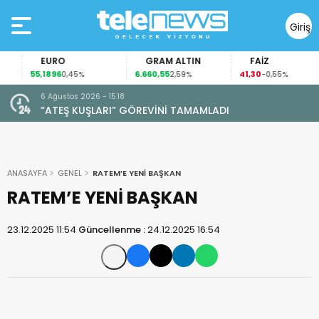
Giriş
Yap
EURO
GRAM ALTIN
FAİZ
55,1896
6.660,55
41,30
0,45%
2,59%
-0,55%
6 Ağustos 2026 - 15:18
“ATEŞ KUŞLARI” GÖREVİNİ TAMAMLADI
ANASAYFA
GENEL
RATEM’E YENİ BAŞKAN
RATEM’E YENİ BAŞKAN
23.12.2025 11:54
Güncellenme :
24.12.2025 16:54