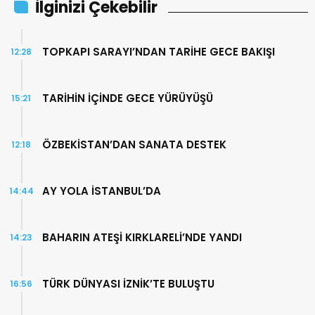
İlginizi Çekebilir
TOPKAPI SARAYI’NDAN TARİHE GECE BAKIŞI
12:28
TARİHİN İÇİNDE GECE YÜRÜYÜŞÜ
15:21
ÖZBEKİSTAN’DAN SANATA DESTEK
12:18
AY YOLA İSTANBUL’DA
14:44
BAHARIN ATEŞİ KIRKLARELİ’NDE YANDI
14:23
TÜRK DÜNYASI İZNİK’TE BULUŞTU
16:56