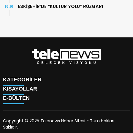
ESKİŞEHİR’DE “KÜLTÜR YOLU” RÜZGARI
16:16
KATEGORİLER
KISAYOLLAR
TÜRK DÜNYASI
E-BÜLTEN
SAVUNMA SANAYİİ
KÜNYE
BİLİM
HAKKIMIZDA
TEKNOLOJİ
TV PROGRAMLARI
KÜLTÜR
Copyright © 2025 Telenews Haber Sitesi - Tüm Hakları
HAVA DURUMU
SANAT
Saklıdır.
PİYASALAR
telenews.com.tr
e-bültenine abone olarak, tarafınıza
DÜNYA