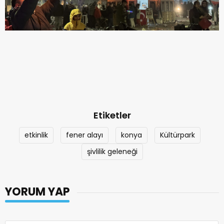
Etiketler
etkinlik
fener alayı
konya
Kültürpark
şivlilik geleneği
YORUM YAP