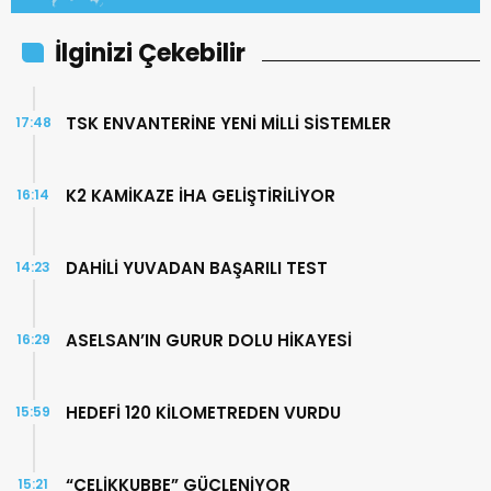
İlginizi Çekebilir
TSK ENVANTERİNE YENİ MİLLİ SİSTEMLER
17:48
K2 KAMİKAZE İHA GELİŞTİRİLİYOR
16:14
DAHİLİ YUVADAN BAŞARILI TEST
14:23
ASELSAN’IN GURUR DOLU HİKAYESİ
16:29
HEDEFİ 120 KİLOMETREDEN VURDU
15:59
“ÇELİKKUBBE” GÜÇLENİYOR
15:21