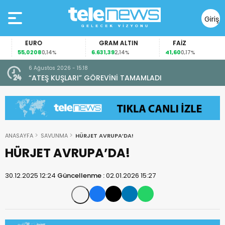
Giriş
Yap
EURO
GRAM ALTIN
FAİZ
55,0208
6.631,39
41,60
0,14%
2,14%
0,17%
6 Ağustos 2026 - 15:18
“ATEŞ KUŞLARI” GÖREVİNİ TAMAMLADI
ANASAYFA
SAVUNMA
HÜRJET AVRUPA’DA!
HÜRJET AVRUPA’DA!
30.12.2025 12:24
Güncellenme :
02.01.2026 15:27