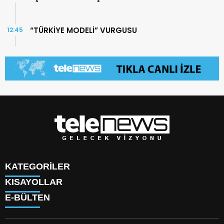
“TÜRKİYE MODELİ” VURGUSU
12:45
KATEGORİLER
KISAYOLLAR
TÜRK DÜNYASI
E-BÜLTEN
SAVUNMA SANAYİİ
KÜNYE
BİLİM
HAKKIMIZDA
TEKNOLOJİ