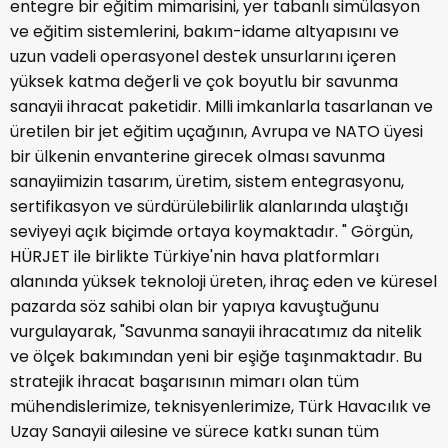
entegre bir eğitim mimarisini, yer tabanlı simülasyon
ve eğitim sistemlerini, bakım-idame altyapısını ve
uzun vadeli operasyonel destek unsurlarını içeren
yüksek katma değerli ve çok boyutlu bir savunma
sanayii ihracat paketidir. Milli imkanlarla tasarlanan ve
üretilen bir jet eğitim uçağının, Avrupa ve NATO üyesi
bir ülkenin envanterine girecek olması savunma
sanayiimizin tasarım, üretim, sistem entegrasyonu,
sertifikasyon ve sürdürülebilirlik alanlarında ulaştığı
seviyeyi açık biçimde ortaya koymaktadır. " Görgün,
HÜRJET ile birlikte Türkiye'nin hava platformları
alanında yüksek teknoloji üreten, ihraç eden ve küresel
pazarda söz sahibi olan bir yapıya kavuştuğunu
vurgulayarak, "Savunma sanayii ihracatımız da nitelik
ve ölçek bakımından yeni bir eşiğe taşınmaktadır. Bu
stratejik ihracat başarısının mimarı olan tüm
mühendislerimize, teknisyenlerimize, Türk Havacılık ve
Uzay Sanayii ailesine ve sürece katkı sunan tüm