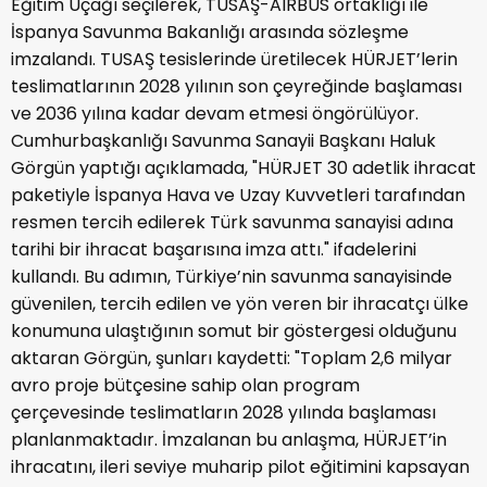
Eğitim Uçağı seçilerek, TUSAŞ-AIRBUS ortaklığı ile
İspanya Savunma Bakanlığı arasında sözleşme
imzalandı. TUSAŞ tesislerinde üretilecek HÜRJET’lerin
teslimatlarının 2028 yılının son çeyreğinde başlaması
ve 2036 yılına kadar devam etmesi öngörülüyor.
Cumhurbaşkanlığı Savunma Sanayii Başkanı Haluk
Görgün yaptığı açıklamada, "HÜRJET 30 adetlik ihracat
paketiyle İspanya Hava ve Uzay Kuvvetleri tarafından
resmen tercih edilerek Türk savunma sanayisi adına
tarihi bir ihracat başarısına imza attı." ifadelerini
kullandı. Bu adımın, Türkiye’nin savunma sanayisinde
güvenilen, tercih edilen ve yön veren bir ihracatçı ülke
konumuna ulaştığının somut bir göstergesi olduğunu
aktaran Görgün, şunları kaydetti: "Toplam 2,6 milyar
avro proje bütçesine sahip olan program
çerçevesinde teslimatların 2028 yılında başlaması
planlanmaktadır. İmzalanan bu anlaşma, HÜRJET’in
ihracatını, ileri seviye muharip pilot eğitimini kapsayan