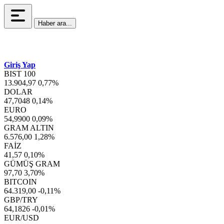
Haber ara...
Giriş Yap
BIST 100
13.904,97
0,77%
DOLAR
47,7048
0,14%
EURO
54,9900
0,09%
GRAM ALTIN
6.576,00
1,28%
FAİZ
41,57
0,10%
GÜMÜŞ GRAM
97,70
3,70%
BITCOIN
64.319,00
-0,11%
GBP/TRY
64,1826
-0,01%
EUR/USD