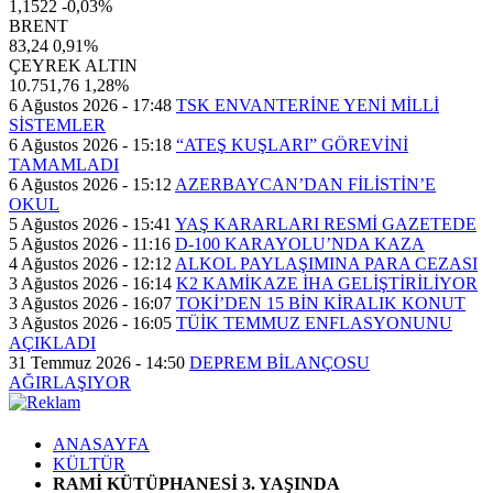
1,1522
-0,03%
BRENT
83,24
0,91%
ÇEYREK ALTIN
10.751,76
1,28%
6 Ağustos 2026 - 17:48
TSK ENVANTERİNE YENİ MİLLİ
SİSTEMLER
6 Ağustos 2026 - 15:18
“ATEŞ KUŞLARI” GÖREVİNİ
TAMAMLADI
6 Ağustos 2026 - 15:12
AZERBAYCAN’DAN FİLİSTİN’E
OKUL
5 Ağustos 2026 - 15:41
YAŞ KARARLARI RESMİ GAZETEDE
5 Ağustos 2026 - 11:16
D-100 KARAYOLU’NDA KAZA
4 Ağustos 2026 - 12:12
ALKOL PAYLAŞIMINA PARA CEZASI
3 Ağustos 2026 - 16:14
K2 KAMİKAZE İHA GELİŞTİRİLİYOR
3 Ağustos 2026 - 16:07
TOKİ’DEN 15 BİN KİRALIK KONUT
3 Ağustos 2026 - 16:05
TÜİK TEMMUZ ENFLASYONUNU
AÇIKLADI
31 Temmuz 2026 - 14:50
DEPREM BİLANÇOSU
AĞIRLAŞIYOR
ANASAYFA
KÜLTÜR
RAMİ KÜTÜPHANESİ 3. YAŞINDA