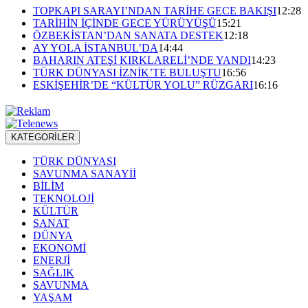
TOPKAPI SARAYI’NDAN TARİHE GECE BAKIŞI
12:28
TARİHİN İÇİNDE GECE YÜRÜYÜŞÜ
15:21
ÖZBEKİSTAN’DAN SANATA DESTEK
12:18
AY YOLA İSTANBUL’DA
14:44
BAHARIN ATEŞİ KIRKLARELİ’NDE YANDI
14:23
TÜRK DÜNYASI İZNİK’TE BULUŞTU
16:56
ESKİŞEHİR’DE “KÜLTÜR YOLU” RÜZGARI
16:16
KATEGORİLER
TÜRK DÜNYASI
SAVUNMA SANAYİİ
BİLİM
TEKNOLOJİ
KÜLTÜR
SANAT
DÜNYA
EKONOMİ
ENERJİ
SAĞLIK
SAVUNMA
YAŞAM