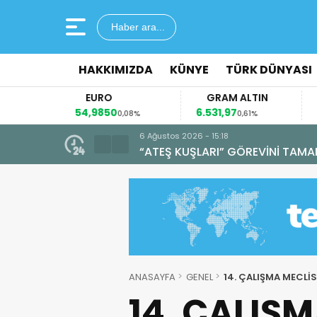
Haber ara...
HAKKIMIZDA
KÜNYE
TÜRK DÜNYASI
EURO
GRAM ALTIN
54,9850
6.531,97
41
4%
0,08%
0,61%
6 Ağustos 2026 - 15:18
“ATEŞ KUŞLARI” GÖREVİNİ TAMA
ANASAYFA
GENEL
14. ÇALIŞMA MECLİS
14. ÇALIŞM