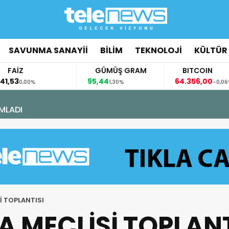
SAVUNMA SANAYİİ
BİLİM
TEKNOLOJİ
KÜLTÜR
FAİZ
GÜMÜŞ GRAM
BITCOIN
,53
95,44
64.356,00
0,00%
1,30%
-0,06%
MLADI
İ TOPLANTISI
A MECLİSİ TOPLANT