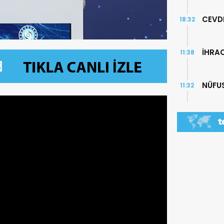
CEVD
18:32
İHRA
11:38
NÜFUS
11:32