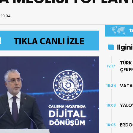
 10:04
İlgin
TÜRK
12:17
ÇEKEN
VATA
15:34
YALO
16:08
ERDO
16:05