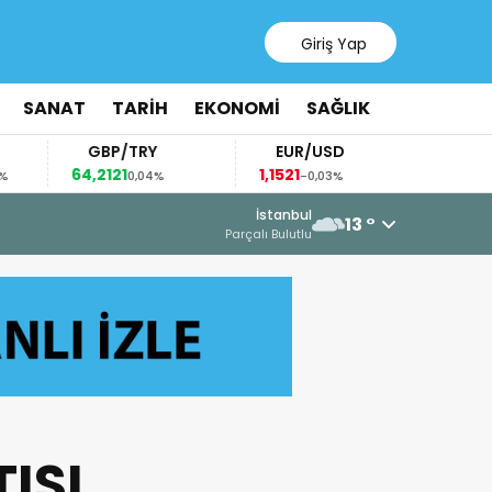
Giriş Yap
SANAT
TARİH
EKONOMİ
SAĞLIK
GBP/TRY
EUR/USD
BREN
64,2121
1,1521
83,54
0,04%
-0,03%
1,
6 Ağustos 2026 - 15:12
İstanbul
13 °
AZERBAYCAN’DAN FİLİSTİN’E OKUL
Parçalı Bulutlu
ISI