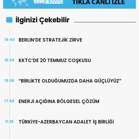
İlginizi Çekebilir
BERLİN’DE STRATEJİK ZİRVE
16:40
KKTC’DE 20 TEMMUZ COŞKUSU
15:24
“BİRLİKTE OLDUĞUMUZDA DAHA GÜÇLÜYÜZ”
15:06
ENERJİ AÇIĞINA BÖLGESEL ÇÖZÜM
17:58
TÜRKİYE-AZERBAYCAN ADALET İŞ BİRLİĞİ
11:26