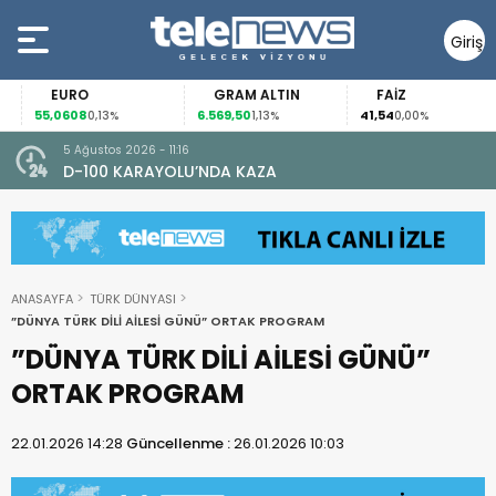
Giriş
Yap
EURO
GRAM ALTIN
FAİZ
55,0608
6.569,50
41,54
0,13%
1,13%
0,00%
5 Ağustos 2026 - 11:16
D-100 KARAYOLU’NDA KAZA
ANASAYFA
TÜRK DÜNYASI
”DÜNYA TÜRK DİLİ AİLESİ GÜNÜ” ORTAK PROGRAM
”DÜNYA TÜRK DİLİ AİLESİ GÜNÜ”
ORTAK PROGRAM
22.01.2026 14:28
Güncellenme :
26.01.2026 10:03