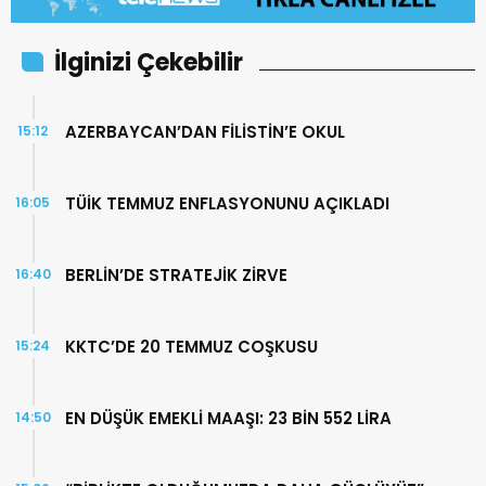
İlginizi Çekebilir
AZERBAYCAN’DAN FİLİSTİN’E OKUL
15:12
TÜİK TEMMUZ ENFLASYONUNU AÇIKLADI
16:05
BERLİN’DE STRATEJİK ZİRVE
16:40
KKTC’DE 20 TEMMUZ COŞKUSU
15:24
EN DÜŞÜK EMEKLİ MAAŞI: 23 BİN 552 LİRA
14:50