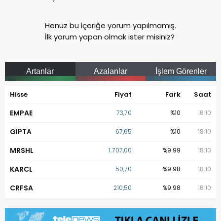
Henüz bu içeriğe yorum yapılmamış.
İlk yorum yapan olmak ister misiniz?
Artanlar
Azalanlar
İşlem Görenler
Hisse
Fiyat
Fark
Saat
EMPAE
73,70
%10
18:10
GIPTA
67,65
%10
18:10
MRSHL
1.707,00
%9.99
18:10
KARCL
50,70
%9.98
18:10
CRFSA
210,50
%9.98
18:10