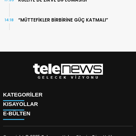
“MÜTTEFİKLER BİRBİRİNE GÜÇ KATMALI”
14:18
KATEGORİLER
KISAYOLLAR
TÜRK DÜNYASI
E-BÜLTEN
SAVUNMA SANAYİİ
KÜNYE
BİLİM
HAKKIMIZDA
TEKNOLOJİ
TV PROGRAMLARI
KÜLTÜR