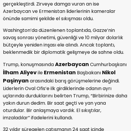
gerçekleştirdi. Zirveye damga vuran an ise
Azerbaycan ve Ermenistan liderlerinin kameralar
önünde samimi şekilde el sıkışması oldu.
Washington’da düzenlenen toplantıda, Gazze’nin
savaş sonrası yönetimi, güvenliği ve 10 milyar dolarlık
bütçeyle yeniden inşası ele alındı. Ancak toplantı,
beklenmedik bir diplomatik gelişmeye de sahne oldu.
Azerbaycan
Trump, konuşmasında
Cumhurbaşkanı
İlham Aliyev
Ermenistan
Nikol
ile
Başbakanı
Paşinyan
arasındaki barış görüşmelerine değindi.
Liderlerin Oval Ofis’e ilk girdiklerinde odanın ayrı
uçlarında durduklarını belirten Trump, “Birbirinize daha
yakın durun dedim. Bir saat geçti ve yan yana
oturdular. Bir anlaşmaya vardık. El sıkıştılar,
imzaladılar” ifadelerini kullandı.
32 yıldır süregelen çatışmanın 24 saat içinde