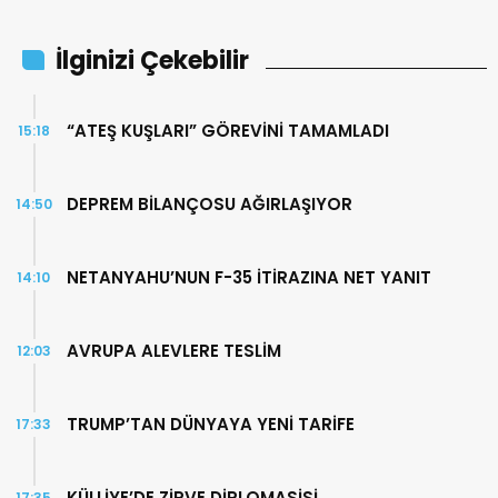
İlginizi Çekebilir
“ATEŞ KUŞLARI” GÖREVİNİ TAMAMLADI
15:18
DEPREM BİLANÇOSU AĞIRLAŞIYOR
14:50
NETANYAHU’NUN F-35 İTİRAZINA NET YANIT
14:10
AVRUPA ALEVLERE TESLİM
12:03
TRUMP’TAN DÜNYAYA YENİ TARİFE
17:33
KÜLLİYE’DE ZİRVE DİPLOMASİSİ
17:35