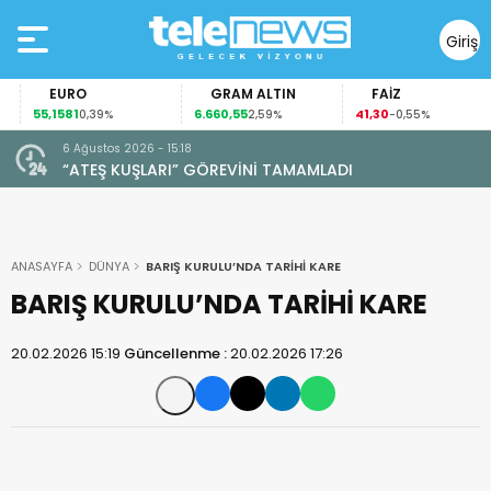
Giriş
Yap
EURO
GRAM ALTIN
FAİZ
55,1581
6.660,55
41,30
0,39%
2,59%
-0,55%
6 Ağustos 2026 - 15:18
“ATEŞ KUŞLARI” GÖREVİNİ TAMAMLADI
ANASAYFA
DÜNYA
BARIŞ KURULU’NDA TARİHİ KARE
BARIŞ KURULU’NDA TARİHİ KARE
20.02.2026 15:19
Güncellenme :
20.02.2026 17:26