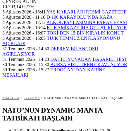
ÇEYREK ALTIN
10.703,14
0,77%
5 Ağustos 2026 - 15:41
YAŞ KARARLARI RESMİ GAZETEDE
5 Ağustos 2026 - 11:16
D-100 KARAYOLU’NDA KAZA
4 Ağustos 2026 - 12:12
ALKOL PAYLAŞIMINA PARA CEZASI
3 Ağustos 2026 - 16:14
K2 KAMİKAZE İHA GELİŞTİRİLİYOR
3 Ağustos 2026 - 16:07
TOKİ’DEN 15 BİN KİRALIK KONUT
3 Ağustos 2026 - 16:05
TÜİK TEMMUZ ENFLASYONUNU
AÇIKLADI
31 Temmuz 2026 - 14:50
DEPREM BİLANÇOSU
AĞIRLAŞIYOR
31 Temmuz 2026 - 14:23
DAHİLİ YUVADAN BAŞARILI TEST
30 Temmuz 2026 - 15:30
BURSA HIZLI TRENE KAVUŞUYOR
30 Temmuz 2026 - 15:27
ERDOĞAN’DAN KABİNE
MESAJLARI
ANASAYFA
SAVUNMA
NATO’NUN DYNAMIC MANTA TATBİKATI BAŞLADI
NATO’NUN DYNAMIC MANTA
TATBİKATI BAŞLADI
24.02.2026 12:26
Güncellenme :
24.02.2026 12:28