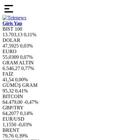
Giriş Yap
BIST 100
13.703,13
0,11%
DOLAR
47,5925
0,03%
EURO
55,0309
0,07%
GRAM ALTIN
6.546,27
0,77%
FAİZ
41,54
0,00%
GÜMÜŞ GRAM
95,32
0,41%
BITCOIN
64.479,00
-0,47%
GBP/TRY
64,2077
0,14%
EUR/USD
1,1550
-0,03%
BRENT
79,76
0,39%