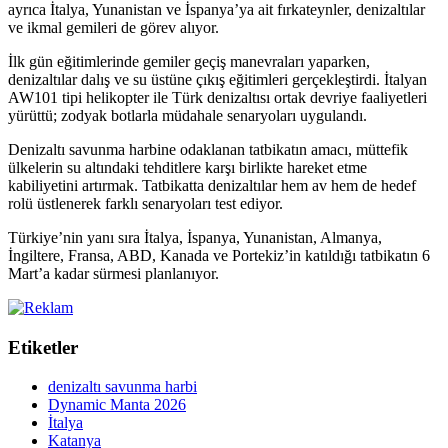
ayrıca İtalya, Yunanistan ve İspanya’ya ait fırkateynler, denizaltılar
ve ikmal gemileri de görev alıyor.
İlk gün eğitimlerinde gemiler geçiş manevraları yaparken,
denizaltılar dalış ve su üstüne çıkış eğitimleri gerçekleştirdi. İtalyan
AW101 tipi helikopter ile Türk denizaltısı ortak devriye faaliyetleri
yürüttü; zodyak botlarla müdahale senaryoları uygulandı.
Denizaltı savunma harbine odaklanan tatbikatın amacı, müttefik
ülkelerin su altındaki tehditlere karşı birlikte hareket etme
kabiliyetini artırmak. Tatbikatta denizaltılar hem av hem de hedef
rolü üstlenerek farklı senaryoları test ediyor.
Türkiye’nin yanı sıra İtalya, İspanya, Yunanistan, Almanya,
İngiltere, Fransa, ABD, Kanada ve Portekiz’in katıldığı tatbikatın 6
Mart’a kadar sürmesi planlanıyor.
Etiketler
denizaltı savunma harbi
Dynamic Manta 2026
İtalya
Katanya