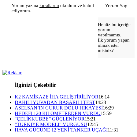
Yorum yazma
kurallarını
okudum ve kabul
Yorum Yap
ediyorum.
Henüz bu içeriğe
yorum
yapılmamış.
İlk yorum yapan
olmak ister
misiniz?
İlginizi Çekebilir
K2 KAMİKAZE İHA GELİŞTİRİLİYOR
16:14
DAHİLİ YUVADAN BAŞARILI TEST
14:23
ASELSAN’IN GURUR DOLU HİKAYESİ
16:29
HEDEFİ 120 KİLOMETREDEN VURDU
15:59
“ÇELİKKUBBE” GÜÇLENİYOR
15:21
“TÜRKİYE MODELİ” VURGUSU
12:45
HAVA GÜCÜNE 12 YENİ TANKER UÇAĞI
11:31