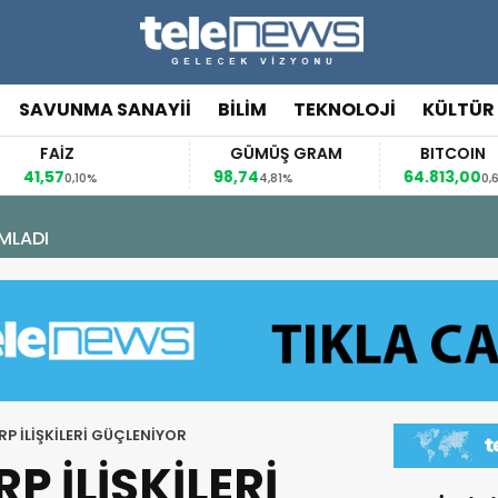
SAVUNMA SANAYİİ
BİLİM
TEKNOLOJİ
KÜLTÜR
FAİZ
GÜMÜŞ GRAM
BITCOIN
1,57
98,74
64.813,00
0,10%
4,81%
0,65%
MLADI
RP İLİŞKİLERİ GÜÇLENİYOR
P İLİŞKİLERİ