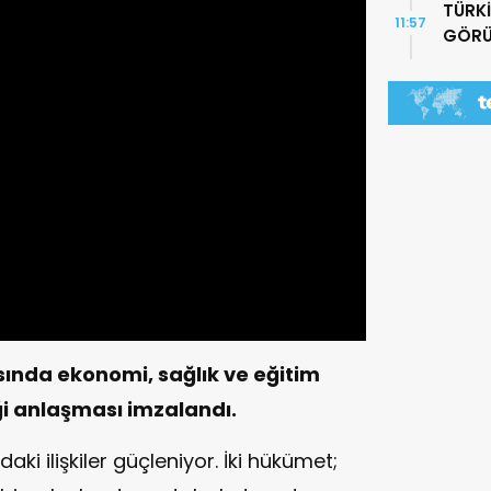
TÜRKİ
11:57
GÖRÜ
sında ekonomi, sağlık ve eğitim
liği anlaşması imzalandı.
aki ilişkiler güçleniyor. İki hükümet;