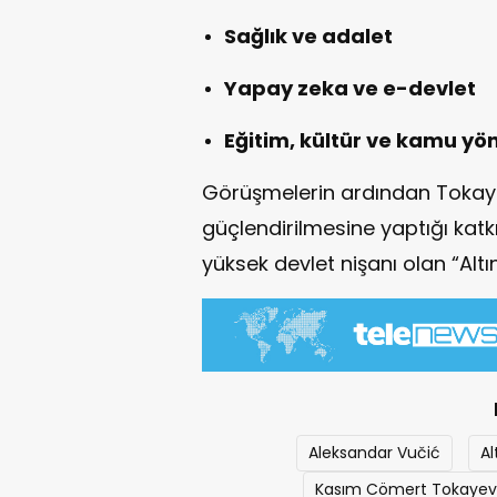
Sağlık ve adalet
Yapay zeka ve e-devlet
Eğitim, kültür ve kamu yö
Görüşmelerin ardından Tokayev, 
güçlendirilmesine yaptığı katkı
yüksek devlet nişanı olan “Altın
Aleksandar Vučić
Al
Kasım Cömert Tokayev