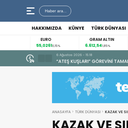
Haber ara...
HAKKIMIZDA
KÜNYE
TÜRK DÜNYASI
EURO
GRAM ALTIN
55,0261
6.612,54
4
14%
0,15%
1,85%
6 Ağustos 2026 - 15:18
“ATEŞ KUŞLARI” GÖREVİNİ TAMA
ANASAYFA
TÜRK DÜNYASI
KAZAK VE SI
KAZAK VE SIR