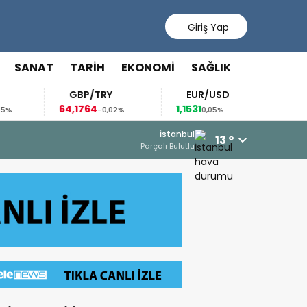
Giriş Yap
SANAT
TARİH
EKONOMİ
SAĞLIK
GBP/TRY
EUR/USD
BREN
64,1764
1,1531
82,42
-0,02%
0,05%
-0
6 Ağustos 2026 - 15:12
İstanbul
13 °
AZERBAYCAN’DAN FİLİSTİN’E OKUL
Parçalı Bulutlu