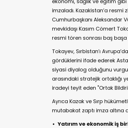
ekonomi, sağlık ve eğitim gib
imzaladı. Kazakistan’a resmi z
Cumhurbaşkanı Aleksandar Vu
mevkidaşı Kasım Cömert Tokayev
resmi tören sonrası baş başa 
Tokayev, Sırbistan’ı Avrupa’dak
gördüklerini ifade ederek Asta
siyasi diyalog olduğunu vurgul
arasındaki stratejik ortaklığı
iradeyi teyit eden "Ortak Bildiri
Ayrıca Kazak ve Sırp hükümetler
mutabakat zaptı imza altına al
Yatırım ve ekonomik iş birl