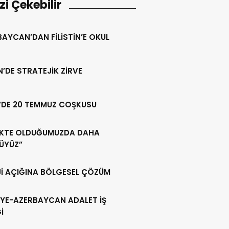
izi Çekebilir
AYCAN’DAN FİLİSTİN’E OKUL
N’DE STRATEJİK ZİRVE
’DE 20 TEMMUZ COŞKUSU
LİKTE OLDUĞUMUZDA DAHA
ÜYÜZ”
Jİ AÇIĞINA BÖLGESEL ÇÖZÜM
İYE-AZERBAYCAN ADALET İŞ
İ