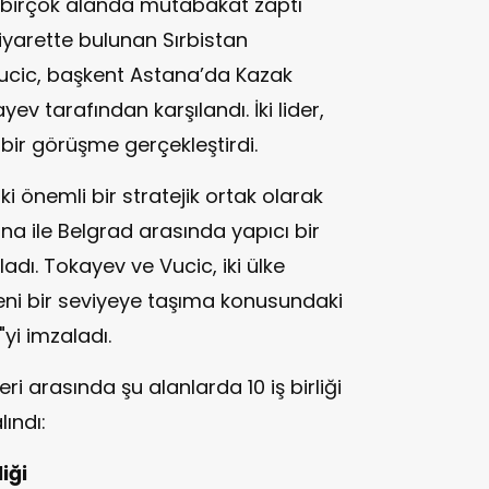
i birçok alanda mutabakat zaptı
iyarette bulunan Sırbistan
cic, başkent Astana’da Kazak
 tarafından karşılandı. İki lider,
bir görüşme gerçekleştirdi.
i önemli bir stratejik ortak olarak
na ile Belgrad arasında yapıcı bir
adı. Tokayev ve Vucic, iki ülke
 yeni bir seviyeye taşıma konusundaki
"yi imzaladı.
i arasında şu alanlarda 10 iş birliği
ındı:
iği