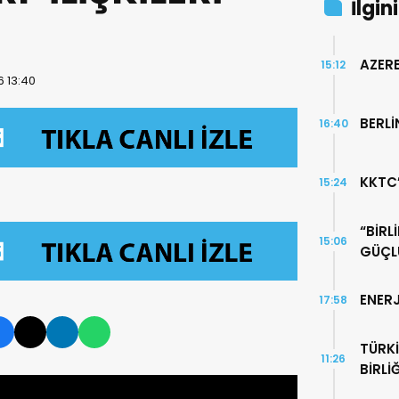
İlgin
R
AZERB
15:12
6 13:40
BERLİ
16:40
KKTC
15:24
“BİR
15:06
GÜÇL
ENER
17:58
TÜRK
11:26
BİRLİĞ