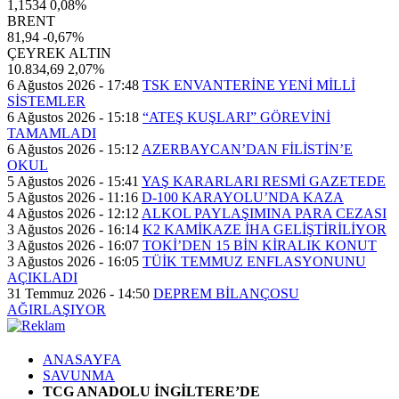
1,1534
0,08%
BRENT
81,94
-0,67%
ÇEYREK ALTIN
10.834,69
2,07%
6 Ağustos 2026 - 17:48
TSK ENVANTERİNE YENİ MİLLİ
SİSTEMLER
6 Ağustos 2026 - 15:18
“ATEŞ KUŞLARI” GÖREVİNİ
TAMAMLADI
6 Ağustos 2026 - 15:12
AZERBAYCAN’DAN FİLİSTİN’E
OKUL
5 Ağustos 2026 - 15:41
YAŞ KARARLARI RESMİ GAZETEDE
5 Ağustos 2026 - 11:16
D-100 KARAYOLU’NDA KAZA
4 Ağustos 2026 - 12:12
ALKOL PAYLAŞIMINA PARA CEZASI
3 Ağustos 2026 - 16:14
K2 KAMİKAZE İHA GELİŞTİRİLİYOR
3 Ağustos 2026 - 16:07
TOKİ’DEN 15 BİN KİRALIK KONUT
3 Ağustos 2026 - 16:05
TÜİK TEMMUZ ENFLASYONUNU
AÇIKLADI
31 Temmuz 2026 - 14:50
DEPREM BİLANÇOSU
AĞIRLAŞIYOR
ANASAYFA
SAVUNMA
TCG ANADOLU İNGİLTERE’DE