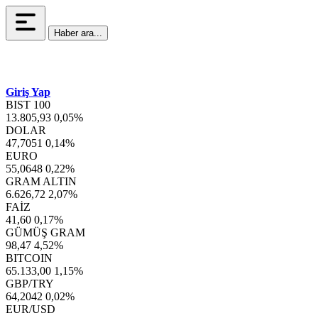
Haber ara...
Giriş Yap
BIST 100
13.805,93
0,05%
DOLAR
47,7051
0,14%
EURO
55,0648
0,22%
GRAM ALTIN
6.626,72
2,07%
FAİZ
41,60
0,17%
GÜMÜŞ GRAM
98,47
4,52%
BITCOIN
65.133,00
1,15%
GBP/TRY
64,2042
0,02%
EUR/USD