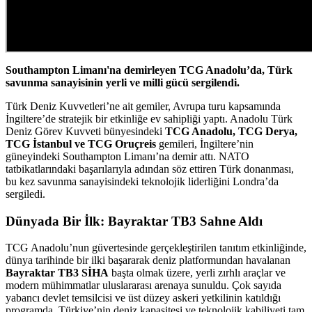
Southampton Limanı'na demirleyen TCG Anadolu’da, Türk
savunma sanayisinin yerli ve milli gücü sergilendi.
Türk Deniz Kuvvetleri’ne ait gemiler, Avrupa turu kapsamında
İngiltere’de stratejik bir etkinliğe ev sahipliği yaptı. Anadolu Türk
Deniz Görev Kuvveti bünyesindeki
TCG Anadolu, TCG Derya,
TCG İstanbul ve TCG Oruçreis
gemileri, İngiltere’nin
güneyindeki Southampton Limanı’na demir attı. NATO
tatbikatlarındaki başarılarıyla adından söz ettiren Türk donanması,
bu kez savunma sanayisindeki teknolojik liderliğini Londra’da
sergiledi.
Dünyada Bir İlk: Bayraktar TB3 Sahne Aldı
TCG Anadolu’nun güvertesinde gerçekleştirilen tanıtım etkinliğinde,
dünya tarihinde bir ilki başararak deniz platformundan havalanan
Bayraktar TB3 SİHA
başta olmak üzere, yerli zırhlı araçlar ve
modern mühimmatlar uluslararası arenaya sunuldu. Çok sayıda
yabancı devlet temsilcisi ve üst düzey askeri yetkilinin katıldığı
programda, Türkiye’nin deniz kapasitesi ve teknolojik kabiliyeti tam