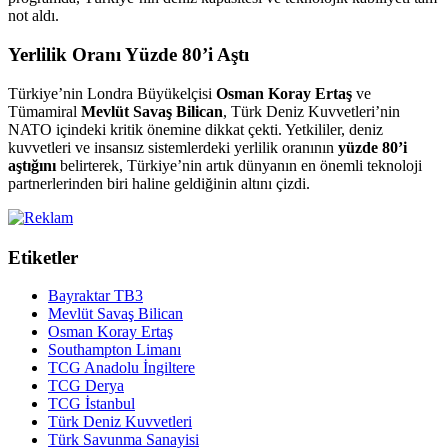
not aldı.
Yerlilik Oranı Yüzde 80’i Aştı
Türkiye’nin Londra Büyükelçisi
Osman Koray Ertaş
ve
Tümamiral
Mevlüt Savaş Bilican
, Türk Deniz Kuvvetleri’nin
NATO içindeki kritik önemine dikkat çekti. Yetkililer, deniz
kuvvetleri ve insansız sistemlerdeki yerlilik oranının
yüzde 80’i
aştığını
belirterek, Türkiye’nin artık dünyanın en önemli teknoloji
partnerlerinden biri haline geldiğinin altını çizdi.
Etiketler
Bayraktar TB3
Mevlüt Savaş Bilican
Osman Koray Ertaş
Southampton Limanı
TCG Anadolu İngiltere
TCG Derya
TCG İstanbul
Türk Deniz Kuvvetleri
Türk Savunma Sanayisi