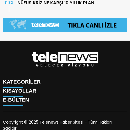
NÜFUS KRİZİNE KARŞI 10 YILLIK PLAN
11:32
KATEGORİLER
KISAYOLLAR
TÜRK DÜNYASI
E-BÜLTEN
SAVUNMA SANAYİİ
KÜNYE
BİLİM
HAKKIMIZDA
TEKNOLOJİ
TV PROGRAMLARI
KÜLTÜR
Copyright © 2025 Telenews Haber Sitesi - Tüm Hakları
HAVA DURUMU
SANAT
Saklıdır.
PİYASALAR