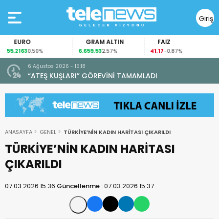
Giriş
Yap
EURO
GRAM ALTIN
FAİZ
55,2163
6.659,53
41,17
0,50%
2,57%
-0,87%
6 Ağustos 2026 - 15:18
“ATEŞ KUŞLARI” GÖREVİNİ TAMAMLADI
ANASAYFA
GENEL
TÜRKİYE’NİN KADIN HARİTASI ÇIKARILDI
TÜRKİYE’NİN KADIN HARİTASI
ÇIKARILDI
07.03.2026 15:36
Güncellenme :
07.03.2026 15:37