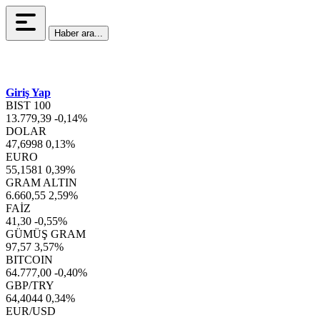
Haber ara...
Giriş Yap
BIST 100
13.779,39
-0,14%
DOLAR
47,6998
0,13%
EURO
55,1581
0,39%
GRAM ALTIN
6.660,55
2,59%
FAİZ
41,30
-0,55%
GÜMÜŞ GRAM
97,57
3,57%
BITCOIN
64.777,00
-0,40%
GBP/TRY
64,4044
0,34%
EUR/USD