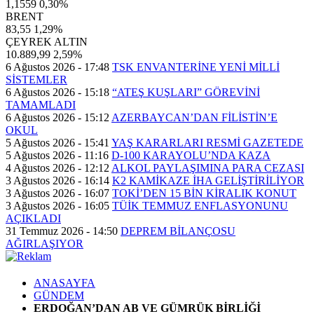
1,1559
0,30%
BRENT
83,55
1,29%
ÇEYREK ALTIN
10.889,99
2,59%
6 Ağustos 2026 - 17:48
TSK ENVANTERİNE YENİ MİLLİ
SİSTEMLER
6 Ağustos 2026 - 15:18
“ATEŞ KUŞLARI” GÖREVİNİ
TAMAMLADI
6 Ağustos 2026 - 15:12
AZERBAYCAN’DAN FİLİSTİN’E
OKUL
5 Ağustos 2026 - 15:41
YAŞ KARARLARI RESMİ GAZETEDE
5 Ağustos 2026 - 11:16
D-100 KARAYOLU’NDA KAZA
4 Ağustos 2026 - 12:12
ALKOL PAYLAŞIMINA PARA CEZASI
3 Ağustos 2026 - 16:14
K2 KAMİKAZE İHA GELİŞTİRİLİYOR
3 Ağustos 2026 - 16:07
TOKİ’DEN 15 BİN KİRALIK KONUT
3 Ağustos 2026 - 16:05
TÜİK TEMMUZ ENFLASYONUNU
AÇIKLADI
31 Temmuz 2026 - 14:50
DEPREM BİLANÇOSU
AĞIRLAŞIYOR
ANASAYFA
GÜNDEM
ERDOĞAN’DAN AB VE GÜMRÜK BİRLİĞİ