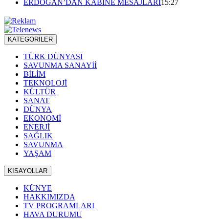
ERDOĞAN’DAN KABİNE MESAJLARI
15:27
KATEGORİLER
TÜRK DÜNYASI
SAVUNMA SANAYİİ
BİLİM
TEKNOLOJİ
KÜLTÜR
SANAT
DÜNYA
EKONOMİ
ENERJİ
SAĞLIK
SAVUNMA
YAŞAM
KISAYOLLAR
KÜNYE
HAKKIMIZDA
TV PROGRAMLARI
HAVA DURUMU