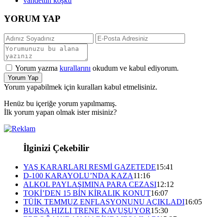
vahdettin köşkü
YORUM YAP
Yorum yazma
kurallarını
okudum ve kabul ediyorum.
Yorum Yap
Yorum yapabilmek için kuralları kabul etmelisiniz.
Henüz bu içeriğe yorum yapılmamış.
İlk yorum yapan olmak ister misiniz?
İlginizi Çekebilir
YAŞ KARARLARI RESMİ GAZETEDE
15:41
D-100 KARAYOLU’NDA KAZA
11:16
ALKOL PAYLAŞIMINA PARA CEZASI
12:12
TOKİ’DEN 15 BİN KİRALIK KONUT
16:07
TÜİK TEMMUZ ENFLASYONUNU AÇIKLADI
16:05
BURSA HIZLI TRENE KAVUŞUYOR
15:30