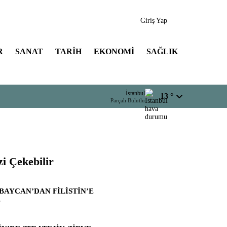
Giriş Yap
R
SANAT
TARİH
EKONOMİ
SAĞLIK
İstanbul
13 °
Parçalı Bulutlu
zi Çekebilir
BAYCAN’DAN FİLİSTİN’E
L