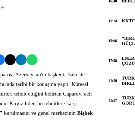
BERL
16:40
:54
KKTC
15:24
“BİR
15:06
GÜÇL
ENER
17:58
ÇÖZ
parov, Azerbaycan'ın başkenti Bakü'de
TÜRK
11:26
BİRLİ
u'nda tarihi bir konuşma yaptı. Küresel
irleri tehdit ettiğini belirten Caparov, acil
TÜRK
11:57
du. Kırgız lider, bu tehditlere karşı
GÖR
i"
kurulmasını ve genel merkezinin
Bişkek