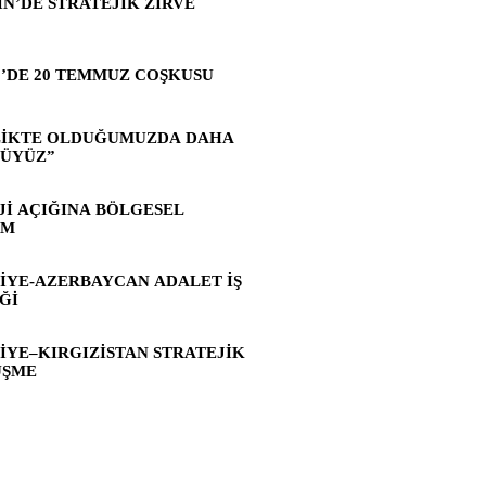
İN’DE STRATEJİK ZİRVE
’DE 20 TEMMUZ COŞKUSU
LİKTE OLDUĞUMUZDA DAHA
ÜYÜZ”
Jİ AÇIĞINA BÖLGESEL
ÜM
İYE-AZERBAYCAN ADALET İŞ
Ğİ
İYE–KIRGIZİSTAN STRATEJİK
ÜŞME