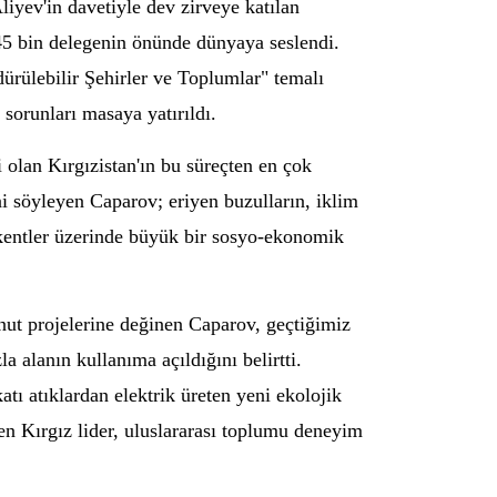
yev'in davetiyle dev zirveye katılan
 45 bin delegenin önünde dünyaya seslendi.
ürülebilir Şehirler ve Toplumlar" temalı
 sorunları masaya yatırıldı.
 olan Kırgızistan'ın bu süreçten en çok
ni söyleyen Caparov; eriyen buzulların, iklim
 kentler üzerinde büyük bir sosyo-ekonomik
onut projelerine değinen Caparov, geçtiğimiz
 alanın kullanıma açıldığını belirtti.
tı atıklardan elektrik üreten yeni ekolojik
ren Kırgız lider, uluslararası toplumu deneyim