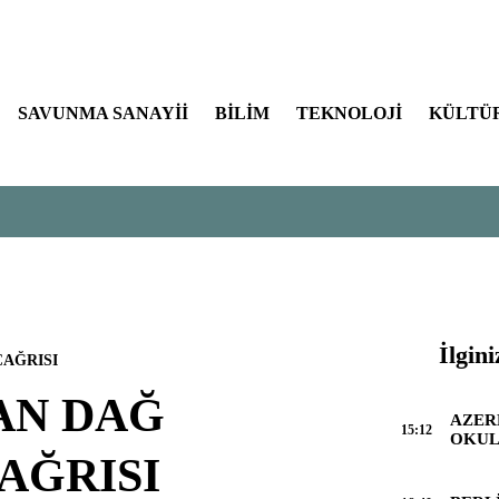
SAVUNMA SANAYİİ
BİLİM
TEKNOLOJİ
KÜLTÜ
İlgini
AĞRISI
AN DAĞ
AZER
15:12
OKU
AĞRISI