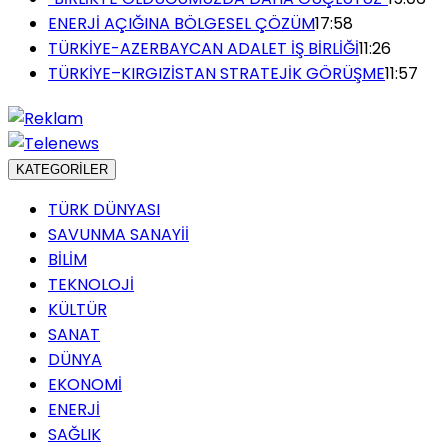
ENERJİ AÇIĞINA BÖLGESEL ÇÖZÜM
17:58
TÜRKİYE-AZERBAYCAN ADALET İŞ BİRLİĞİ
11:26
TÜRKİYE–KIRGIZİSTAN STRATEJİK GÖRÜŞME
11:57
KATEGORİLER
TÜRK DÜNYASI
SAVUNMA SANAYİİ
BİLİM
TEKNOLOJİ
KÜLTÜR
SANAT
DÜNYA
EKONOMİ
ENERJİ
SAĞLIK