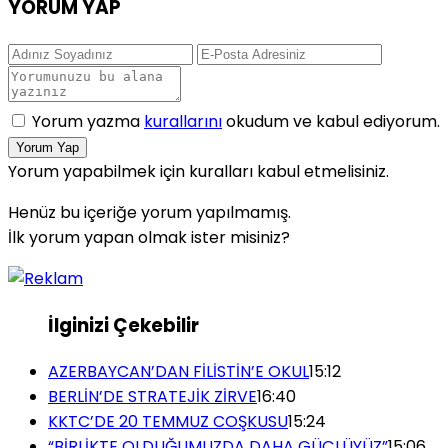
YORUM YAP
Yorum yazma
kurallarını
okudum ve kabul ediyorum.
Yorum Yap
Yorum yapabilmek için kuralları kabul etmelisiniz.
Henüz bu içeriğe yorum yapılmamış.
İlk yorum yapan olmak ister misiniz?
İlginizi Çekebilir
AZERBAYCAN’DAN FİLİSTİN’E OKUL
15:12
BERLİN’DE STRATEJİK ZİRVE
16:40
KKTC’DE 20 TEMMUZ COŞKUSU
15:24
“BİRLİKTE OLDUĞUMUZDA DAHA GÜÇLÜYÜZ”
15:06