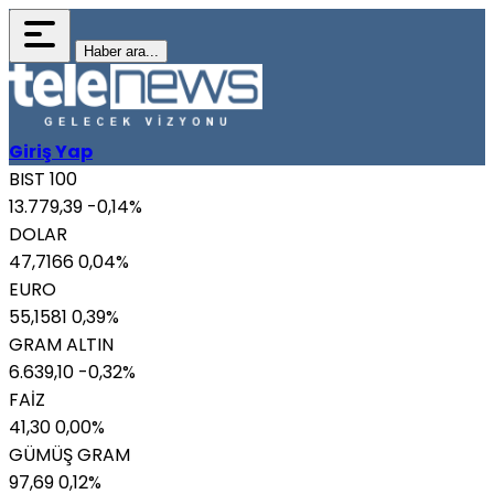
Haber ara...
Giriş Yap
BIST 100
13.779,39
-0,14%
DOLAR
47,7166
0,04%
EURO
55,1581
0,39%
GRAM ALTIN
6.639,10
-0,32%
FAİZ
41,30
0,00%
GÜMÜŞ GRAM
97,69
0,12%