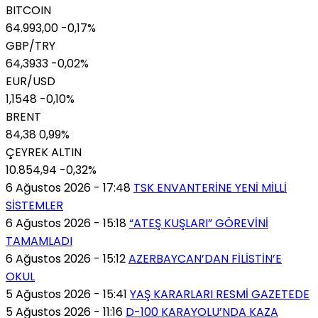
BITCOIN
64.993,00
-0,17%
GBP/TRY
64,3933
-0,02%
EUR/USD
1,1548
-0,10%
BRENT
84,38
0,99%
ÇEYREK ALTIN
10.854,94
-0,32%
6 Ağustos 2026 - 17:48
TSK ENVANTERİNE YENİ MİLLİ
SİSTEMLER
6 Ağustos 2026 - 15:18
“ATEŞ KUŞLARI” GÖREVİNİ
TAMAMLADI
6 Ağustos 2026 - 15:12
AZERBAYCAN’DAN FİLİSTİN’E
OKUL
5 Ağustos 2026 - 15:41
YAŞ KARARLARI RESMİ GAZETEDE
5 Ağustos 2026 - 11:16
D-100 KARAYOLU’NDA KAZA