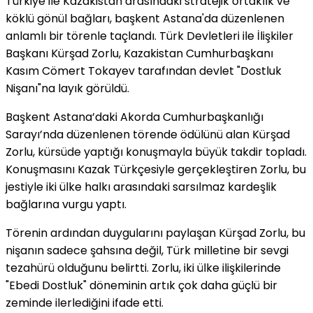
Türkiye ile Kazakistan arasındaki stratejik ortaklık ve
köklü gönül bağları, başkent Astana'da düzenlenen
anlamlı bir törenle taçlandı. Türk Devletleri ile İlişkiler
Başkanı Kürşad Zorlu, Kazakistan Cumhurbaşkanı
Kasım Cömert Tokayev tarafından devlet "Dostluk
Nişanı"na layık görüldü.
Başkent Astana’daki Akorda Cumhurbaşkanlığı
Sarayı’nda düzenlenen törende ödülünü alan Kürşad
Zorlu, kürsüde yaptığı konuşmayla büyük takdir topladı.
Konuşmasını Kazak Türkçesiyle gerçekleştiren Zorlu, bu
jestiyle iki ülke halkı arasındaki sarsılmaz kardeşlik
bağlarına vurgu yaptı.
Törenin ardından duygularını paylaşan Kürşad Zorlu, bu
nişanın sadece şahsına değil, Türk milletine bir sevgi
tezahürü olduğunu belirtti. Zorlu, iki ülke ilişkilerinde
"Ebedi Dostluk" döneminin artık çok daha güçlü bir
zeminde ilerlediğini ifade etti.