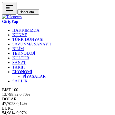
Haber ara...
Giriş Yap
HAKKIMIZDA
KÜNYE
TÜRK DÜNYASI
SAVUNMA SANAYİİ
BİLİM
TEKNOLOJİ
KÜLTÜR
SANAT
TARİH
EKONOMİ
PİYASALAR
SAĞLIK
BIST 100
13.798,82
0,70%
DOLAR
47,7028
0,14%
EURO
54,9814
0,07%