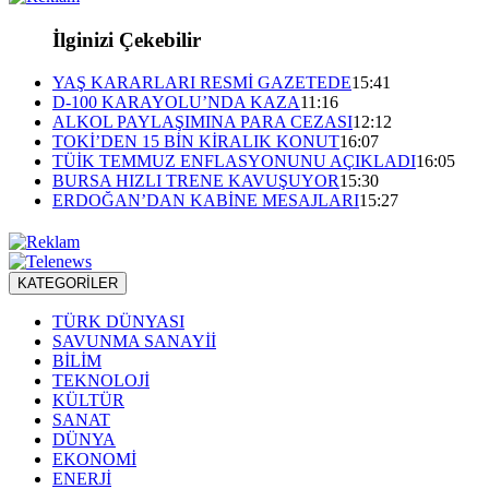
İlginizi Çekebilir
YAŞ KARARLARI RESMİ GAZETEDE
15:41
D-100 KARAYOLU’NDA KAZA
11:16
ALKOL PAYLAŞIMINA PARA CEZASI
12:12
TOKİ’DEN 15 BİN KİRALIK KONUT
16:07
TÜİK TEMMUZ ENFLASYONUNU AÇIKLADI
16:05
BURSA HIZLI TRENE KAVUŞUYOR
15:30
ERDOĞAN’DAN KABİNE MESAJLARI
15:27
KATEGORİLER
TÜRK DÜNYASI
SAVUNMA SANAYİİ
BİLİM
TEKNOLOJİ
KÜLTÜR
SANAT
DÜNYA
EKONOMİ
ENERJİ