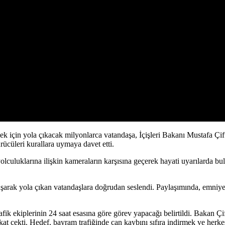
k için yola çıkacak milyonlarca vatandaşa, İçişleri Bakanı Mustafa Çi
ürücüleri kurallara uymaya davet etti.
olculuklarına ilişkin kameraların karşısına geçerek hayati uyarılarda b
arak yola çıkan vatandaşlara doğrudan seslendi. Paylaşımında, emniyet
ik ekiplerinin 24 saat esasına göre görev yapacağı belirtildi. Bakan Çift
kat çekti. Hedef, bayram trafiğinde can kaybını sıfıra indirmek ve herk