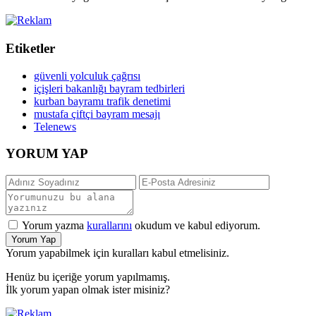
Etiketler
güvenli yolculuk çağrısı
içişleri bakanlığı bayram tedbirleri
kurban bayramı trafik denetimi
mustafa çiftçi bayram mesajı
Telenews
YORUM YAP
Yorum yazma
kurallarını
okudum ve kabul ediyorum.
Yorum Yap
Yorum yapabilmek için kuralları kabul etmelisiniz.
Henüz bu içeriğe yorum yapılmamış.
İlk yorum yapan olmak ister misiniz?