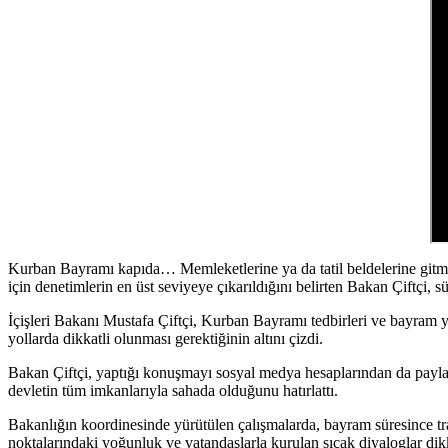
Kurban Bayramı kapıda… Memleketlerine ya da tatil beldelerine gitme
için denetimlerin en üst seviyeye çıkarıldığını belirten Bakan Çiftçi, s
İçişleri Bakanı Mustafa Çiftçi, Kurban Bayramı tedbirleri ve bayram y
yollarda dikkatli olunması gerektiğinin altını çizdi.
Bakan Çiftçi, yaptığı konuşmayı sosyal medya hesaplarından da paylaş
devletin tüm imkanlarıyla sahada olduğunu hatırlattı.
Bakanlığın koordinesinde yürütülen çalışmalarda, bayram süresince traf
noktalarındaki yoğunluk ve vatandaşlarla kurulan sıcak diyaloglar dik