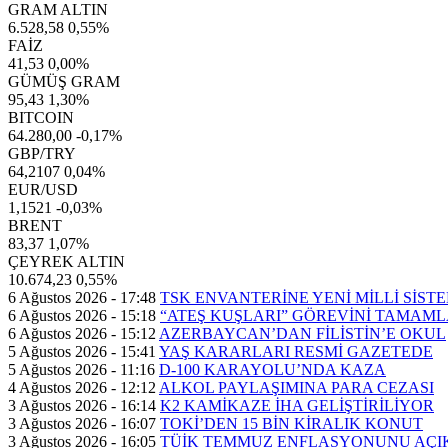
GRAM ALTIN
6.528,58
0,55%
FAİZ
41,53
0,00%
GÜMÜŞ GRAM
95,43
1,30%
BITCOIN
64.280,00
-0,17%
GBP/TRY
64,2107
0,04%
EUR/USD
1,1521
-0,03%
BRENT
83,37
1,07%
ÇEYREK ALTIN
10.674,23
0,55%
6 Ağustos 2026 - 17:48
TSK ENVANTERİNE YENİ MİLLİ SİST
6 Ağustos 2026 - 15:18
“ATEŞ KUŞLARI” GÖREVİNİ TAMAML
6 Ağustos 2026 - 15:12
AZERBAYCAN’DAN FİLİSTİN’E OKUL
5 Ağustos 2026 - 15:41
YAŞ KARARLARI RESMİ GAZETEDE
5 Ağustos 2026 - 11:16
D-100 KARAYOLU’NDA KAZA
4 Ağustos 2026 - 12:12
ALKOL PAYLAŞIMINA PARA CEZASI
3 Ağustos 2026 - 16:14
K2 KAMİKAZE İHA GELİŞTİRİLİYOR
3 Ağustos 2026 - 16:07
TOKİ’DEN 15 BİN KİRALIK KONUT
3 Ağustos 2026 - 16:05
TÜİK TEMMUZ ENFLASYONUNU AÇI