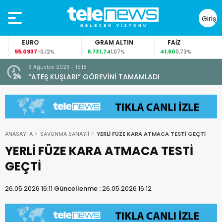
Giriş
Yap
EURO
GRAM ALTIN
FAİZ
55,0937
6.731,74
41,60
-0,12%
1,07%
0,73%
6 Ağustos 2026 - 15:18
“ATEŞ KUŞLARI” GÖREVİNİ TAMAMLADI
ANASAYFA
SAVUNMA SANAYİİ
YERLİ FÜZE KARA ATMACA TESTİ GEÇTİ
YERLİ FÜZE KARA ATMACA TESTİ
GEÇTİ
26.05.2026 16:11
Güncellenme :
26.05.2026 16:12