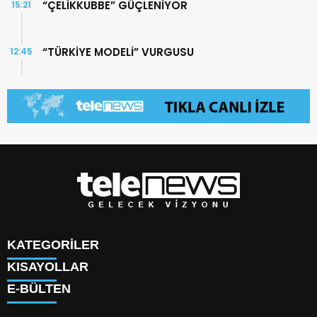
“ÇELİKKUBBE” GÜÇLENİYOR
15:21
“TÜRKİYE MODELİ” VURGUSU
12:45
KATEGORİLER
KISAYOLLAR
TÜRK DÜNYASI
E-BÜLTEN
SAVUNMA SANAYİİ
KÜNYE
BİLİM