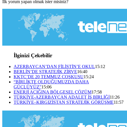
İlk yorum yapan olmak ister misiniz?
İlginizi Çekebilir
AZERBAYCAN’DAN FİLİSTİN’E OKUL
15:12
BERLİN’DE STRATEJİK ZİRVE
16:40
KKTC’DE 20 TEMMUZ COŞKUSU
15:24
“BİRLİKTE OLDUĞUMUZDA DAHA
GÜÇLÜYÜZ”
15:06
ENERJİ AÇIĞINA BÖLGESEL ÇÖZÜM
17:58
TÜRKİYE-AZERBAYCAN ADALET İŞ BİRLİĞİ
11:26
TÜRKİYE–KIRGIZİSTAN STRATEJİK GÖRÜŞME
11:57