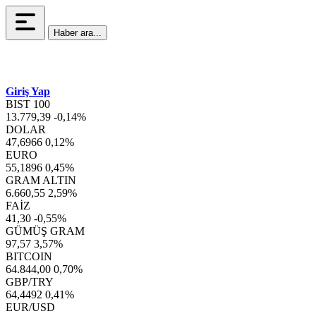
Haber ara...
Giriş Yap
BIST 100
13.779,39
-0,14%
DOLAR
47,6966
0,12%
EURO
55,1896
0,45%
GRAM ALTIN
6.660,55
2,59%
FAİZ
41,30
-0,55%
GÜMÜŞ GRAM
97,57
3,57%
BITCOIN
64.844,00
0,70%
GBP/TRY
64,4492
0,41%
EUR/USD