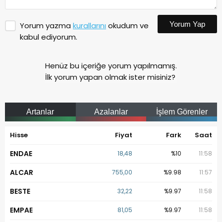
Yorum Yap
Yorum yazma
kurallarını
okudum ve
kabul ediyorum.
Henüz bu içeriğe yorum yapılmamış.
İlk yorum yapan olmak ister misiniz?
Artanlar
Azalanlar
İşlem Görenler
Hisse
Fiyat
Fark
Saat
ENDAE
18,48
%10
11:58
ALCAR
755,00
%9.98
11:57
BESTE
32,22
%9.97
11:58
EMPAE
81,05
%9.97
11:58