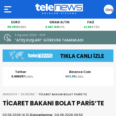
Giriş
Yap
EURO
GRAM ALTIN
FAİZ
55,1910
6.667,89
41,60
0,06%
0,11%
0,73%
6 Ağustos 2026 - 15:18
“ATEŞ KUŞLARI” GÖREVİNİ TAMAMLADI
Tether
Binance Coin
0,999257
603,95
0.00%
0.30%
ANASAYFA
EKONOMİ
TİCARET BAKANI BOLAT PARİS’TE
TİCARET BAKANI BOLAT PARİS’TE
03.06.2026 14:31
Güncellenme :
04.06.2026 09:50