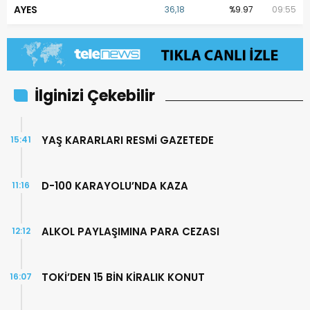
AYES
36,18
%9.97
09:55
İlginizi Çekebilir
YAŞ KARARLARI RESMİ GAZETEDE
15:41
D-100 KARAYOLU’NDA KAZA
11:16
ALKOL PAYLAŞIMINA PARA CEZASI
12:12
TOKİ’DEN 15 BİN KİRALIK KONUT
16:07