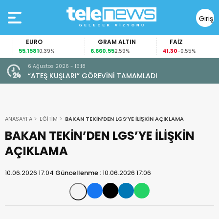
Giriş
Yap
EURO
GRAM ALTIN
FAİZ
55,1581
6.660,55
41,30
0,39%
2,59%
-0,55%
6 Ağustos 2026 - 15:18
“ATEŞ KUŞLARI” GÖREVİNİ TAMAMLADI
ANASAYFA
EĞİTİM
BAKAN TEKİN’DEN LGS’YE İLİŞKİN AÇIKLAMA
BAKAN TEKİN’DEN LGS’YE İLİŞKİN
AÇIKLAMA
10.06.2026 17:04
Güncellenme :
10.06.2026 17:06