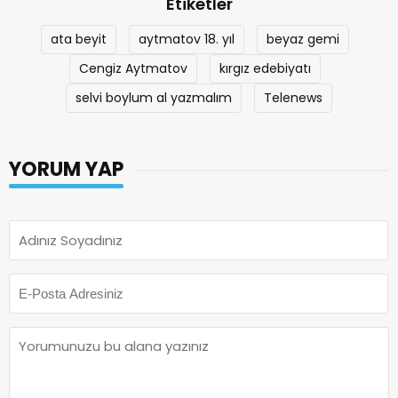
Etiketler
ata beyit
aytmatov 18. yıl
beyaz gemi
Cengiz Aytmatov
kırgız edebiyatı
selvi boylum al yazmalım
Telenews
YORUM YAP