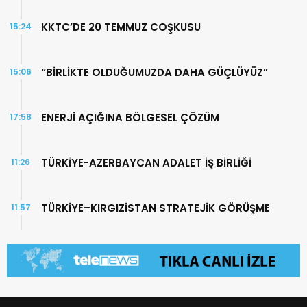
KKTC’DE 20 TEMMUZ COŞKUSU
15:24
“BİRLİKTE OLDUĞUMUZDA DAHA GÜÇLÜYÜZ”
15:06
ENERJİ AÇIĞINA BÖLGESEL ÇÖZÜM
17:58
TÜRKİYE-AZERBAYCAN ADALET İŞ BİRLİĞİ
11:26
TÜRKİYE–KIRGIZİSTAN STRATEJİK GÖRÜŞME
11:57