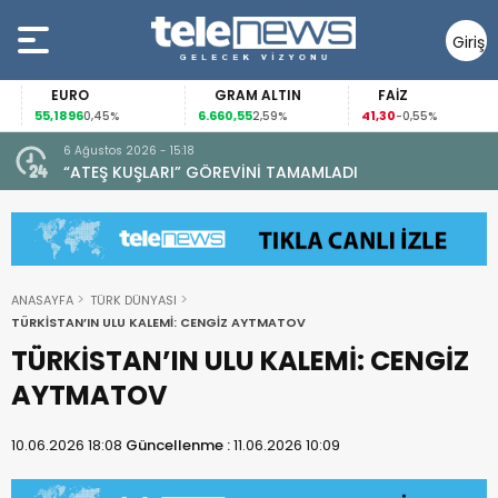
Giriş
Yap
EURO
GRAM ALTIN
FAİZ
55,1896
6.660,55
41,30
0,45%
2,59%
-0,55%
6 Ağustos 2026 - 15:18
“ATEŞ KUŞLARI” GÖREVİNİ TAMAMLADI
ANASAYFA
TÜRK DÜNYASI
TÜRKİSTAN’IN ULU KALEMİ: CENGİZ AYTMATOV
TÜRKİSTAN’IN ULU KALEMİ: CENGİZ
AYTMATOV
10.06.2026 18:08
Güncellenme :
11.06.2026 10:09