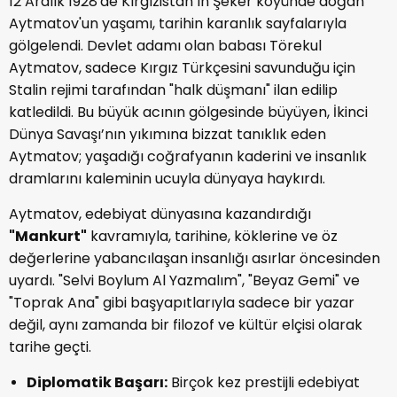
12 Aralık 1928'de Kırgızistan’ın Şeker köyünde doğan
Aytmatov'un yaşamı, tarihin karanlık sayfalarıyla
gölgelendi. Devlet adamı olan babası Törekul
Aytmatov, sadece Kırgız Türkçesini savunduğu için
Stalin rejimi tarafından "halk düşmanı" ilan edilip
katledildi. Bu büyük acının gölgesinde büyüyen, İkinci
Dünya Savaşı’nın yıkımına bizzat tanıklık eden
Aytmatov; yaşadığı coğrafyanın kaderini ve insanlık
dramlarını kaleminin ucuyla dünyaya haykırdı.
Aytmatov, edebiyat dünyasına kazandırdığı
"Mankurt"
kavramıyla, tarihine, köklerine ve öz
değerlerine yabancılaşan insanlığı asırlar öncesinden
uyardı. "Selvi Boylum Al Yazmalım", "Beyaz Gemi" ve
"Toprak Ana" gibi başyapıtlarıyla sadece bir yazar
değil, aynı zamanda bir filozof ve kültür elçisi olarak
tarihe geçti.
Diplomatik Başarı:
Birçok kez prestijli edebiyat