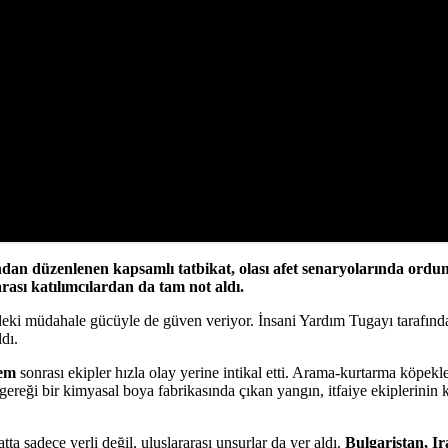
dan düzenlenen kapsamlı tatbikat, olası afet senaryolarında ordum
ası katılımcılardan da tam not aldı.
erdeki müdahale gücüyle de güven veriyor. İnsani Yardım Tugayı tarafın
ldı.
rem
sonrası ekipler hızla olay yerine intikal etti. Arama-kurtarma köpekl
eği bir kimyasal boya fabrikasında çıkan yangın, itfaiye ekiplerinin koo
tta sadece yerli değil, uluslararası unsurlar da yer aldı.
Bulgaristan, I