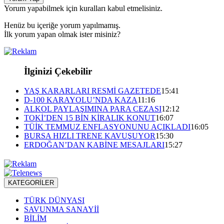
Yorum yapabilmek için kuralları kabul etmelisiniz.
Henüz bu içeriğe yorum yapılmamış.
İlk yorum yapan olmak ister misiniz?
İlginizi Çekebilir
YAŞ KARARLARI RESMİ GAZETEDE
15:41
D-100 KARAYOLU’NDA KAZA
11:16
ALKOL PAYLAŞIMINA PARA CEZASI
12:12
TOKİ’DEN 15 BİN KİRALIK KONUT
16:07
TÜİK TEMMUZ ENFLASYONUNU AÇIKLADI
16:05
BURSA HIZLI TRENE KAVUŞUYOR
15:30
ERDOĞAN’DAN KABİNE MESAJLARI
15:27
KATEGORİLER
TÜRK DÜNYASI
SAVUNMA SANAYİİ
BİLİM