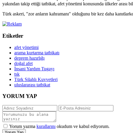
yakından takip ettiği tatbikat, afet yönetimi konusunda ülkeler arası b
Türk askeri, "zor anların kahramanı" olduğunu bir kez daha kanıtlarke
Etiketler
afet yönetimi
arama kurtarma tatbikatı
deprem hazırlığı
doğal afet
İnsani Yardım Tugayı
tsk
Türk Silahlı Kuvvetleri
uluslararası tatbikat
YORUM YAP
Yorum yazma
kurallarını
okudum ve kabul ediyorum.
Yorum Yap