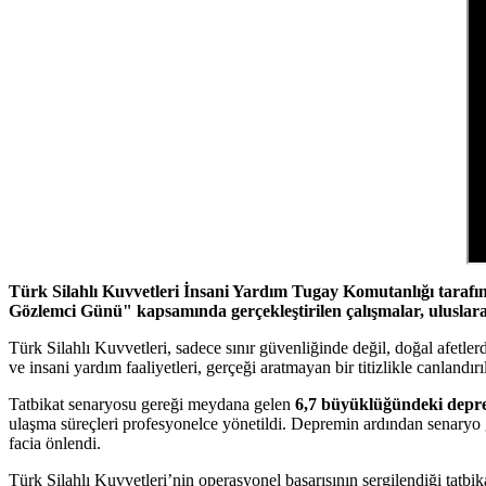
Türk Silahlı Kuvvetleri İnsani Yardım Tugay Komutanlığı tarafın
Gözlemci Günü" kapsamında gerçekleştirilen çalışmalar, uluslarar
Türk Silahlı Kuvvetleri, sadece sınır güvenliğinde değil, doğal afetl
ve insani yardım faaliyetleri, gerçeği aratmayan bir titizlikle canlandırı
Tatbikat senaryosu gereği meydana gelen
6,7 büyüklüğündeki dep
ulaşma süreçleri profesyonelce yönetildi. Depremin ardından senaryo ger
facia önlendi.
Türk Silahlı Kuvvetleri’nin operasyonel başarısının sergilendiği tatbika