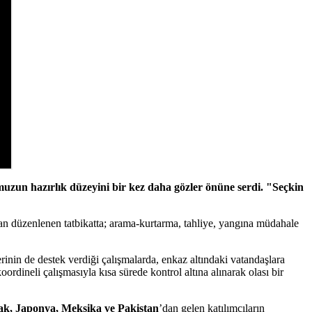
uzun hazırlık düzeyini bir kez daha gözler önüne serdi. "Seçkin
dan düzenlenen tatbikatta; arama-kurtarma, tahliye, yangına müdahale
erinin de destek verdiği çalışmalarda, enkaz altındaki vatandaşlara
rdineli çalışmasıyla kısa sürede kontrol altına alınarak olası bir
rak, Japonya, Meksika ve Pakistan
’dan gelen katılımcıların