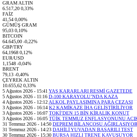
GRAM ALTIN
6.517,20
0,33%
FAİZ
41,54
0,00%
GÜMÜŞ GRAM
95,03
0,10%
BITCOIN
64.645,00
-0,22%
GBP/TRY
64,1968
0,12%
EUR/USD
1,1548
-0,04%
BRENT
79,13
-0,40%
ÇEYREK ALTIN
10.655,62
0,33%
5 Ağustos 2026 - 15:41
YAŞ KARARLARI RESMİ GAZETEDE
5 Ağustos 2026 - 11:16
D-100 KARAYOLU’NDA KAZA
4 Ağustos 2026 - 12:12
ALKOL PAYLAŞIMINA PARA CEZASI
3 Ağustos 2026 - 16:14
K2 KAMİKAZE İHA GELİŞTİRİLİYOR
3 Ağustos 2026 - 16:07
TOKİ’DEN 15 BİN KİRALIK KONUT
3 Ağustos 2026 - 16:05
TÜİK TEMMUZ ENFLASYONUNU AÇI
31 Temmuz 2026 - 14:50
DEPREM BİLANÇOSU AĞIRLAŞIYO
31 Temmuz 2026 - 14:23
DAHİLİ YUVADAN BAŞARILI TEST
30 Temmuz 2026 - 15:30
BURSA HIZLI TRENE KAVUŞUYOR