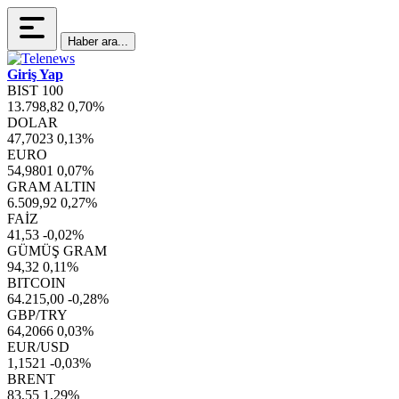
Haber ara...
Giriş Yap
BIST 100
13.798,82
0,70%
DOLAR
47,7023
0,13%
EURO
54,9801
0,07%
GRAM ALTIN
6.509,92
0,27%
FAİZ
41,53
-0,02%
GÜMÜŞ GRAM
94,32
0,11%
BITCOIN
64.215,00
-0,28%
GBP/TRY
64,2066
0,03%
EUR/USD
1,1521
-0,03%
BRENT
83,55
1,29%