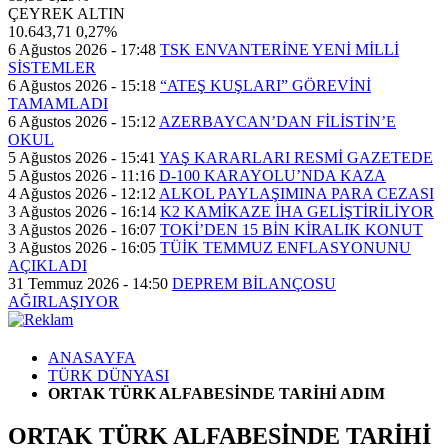
ÇEYREK ALTIN
10.643,71
0,27%
6 Ağustos 2026 - 17:48
TSK ENVANTERİNE YENİ MİLLİ
SİSTEMLER
6 Ağustos 2026 - 15:18
“ATEŞ KUŞLARI” GÖREVİNİ
TAMAMLADI
6 Ağustos 2026 - 15:12
AZERBAYCAN’DAN FİLİSTİN’E
OKUL
5 Ağustos 2026 - 15:41
YAŞ KARARLARI RESMİ GAZETEDE
5 Ağustos 2026 - 11:16
D-100 KARAYOLU’NDA KAZA
4 Ağustos 2026 - 12:12
ALKOL PAYLAŞIMINA PARA CEZASI
3 Ağustos 2026 - 16:14
K2 KAMİKAZE İHA GELİŞTİRİLİYOR
3 Ağustos 2026 - 16:07
TOKİ’DEN 15 BİN KİRALIK KONUT
3 Ağustos 2026 - 16:05
TÜİK TEMMUZ ENFLASYONUNU
AÇIKLADI
31 Temmuz 2026 - 14:50
DEPREM BİLANÇOSU
AĞIRLAŞIYOR
ANASAYFA
TÜRK DÜNYASI
ORTAK TÜRK ALFABESİNDE TARİHİ ADIM
ORTAK TÜRK ALFABESİNDE TARİHİ