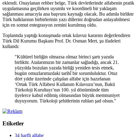
eklendi. Onaylanan rehber belge, Türk devletlerinde alfabenin pratik
uygulamasına geçilirken uyumlu ve koordineli bir yaklaşım
sağlanması amacıyla ana başvuru kaynağı olacak. Bu adımla birlikte
Türk halklarının birbirlerinin yazı dillerini doğrudan anlayabilmesi
için en somut entegrasyon zemini kurulmuş oldu.
Toplantıda yaptığı konuşmada ortak kılavuz kararını değerlendiren
Türk Dil Kurumu Başkanı Prof. Dr. Osman Mert, şu ifadeleri
kullandı:
"Kültürel birliğin olmazsa olmaz birinci şartı yazıda
birliktir. Atalarımızın bir zamanlar sağladığı, ancak 21.
yüzyılda bozulan yazıda birliği yeniden tesis etmek,
bugün omuzlarımızdaki tarihî bir sorumluluktur. Otuz
dört yıldır üzerinde çalışılan alfabe için hazırlanan
‘Ortak Türk Alfabesi Kullanım Kılavuzu’nun, Bakü
Türkoloji Kurultayı’nın 100. yıl dönümünde tüm
üyelerce kabul edilmiş olmasından büyük memnuniyet
duyuyorum. Türkoloji şehitlerinin ruhları şad olsun."
Etiketler
34 harfli alfabe