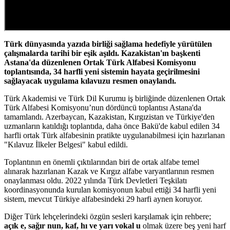
Türk dünyasında yazıda birliği sağlama hedefiyle yürütülen
çalışmalarda tarihi bir eşik aşıldı. Kazakistan'ın başkenti
Astana'da düzenlenen Ortak Türk Alfabesi Komisyonu
toplantısında, 34 harfli yeni sistemin hayata geçirilmesini
sağlayacak uygulama kılavuzu resmen onaylandı.
Türk Akademisi ve Türk Dil Kurumu iş birliğinde düzenlenen Ortak
Türk Alfabesi Komisyonu’nun dördüncü toplantısı Astana'da
tamamlandı. Azerbaycan, Kazakistan, Kırgızistan ve Türkiye'den
uzmanların katıldığı toplantıda, daha önce Bakü'de kabul edilen 34
harfli ortak Türk alfabesinin pratikte uygulanabilmesi için hazırlanan
"Kılavuz İlkeler Belgesi" kabul edildi.
Toplantının en önemli çıktılarından biri de ortak alfabe temel
alınarak hazırlanan Kazak ve Kırgız alfabe varyantlarının resmen
onaylanması oldu. 2022 yılında Türk Devletleri Teşkilatı
koordinasyonunda kurulan komisyonun kabul ettiği 34 harfli yeni
sistem, mevcut Türkiye alfabesindeki 29 harfi aynen koruyor.
Diğer Türk lehçelerindeki özgün sesleri karşılamak için rehbere;
açık e, sağır nun, kaf, hı ve yarı vokal u
olmak üzere beş yeni harf