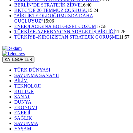
BERLİN’DE STRATEJİK ZİRVE
16:40
KKTC’DE 20 TEMMUZ COŞKUSU
15:24
“BİRLİKTE OLDUĞUMUZDA DAHA
GÜÇLÜYÜZ”
15:06
ENERJİ AÇIĞINA BÖLGESEL ÇÖZÜM
17:58
TÜRKİYE-AZERBAYCAN ADALET İŞ BİRLİĞİ
11:26
TÜRKİYE–KIRGIZİSTAN STRATEJİK GÖRÜŞME
11:57
KATEGORİLER
TÜRK DÜNYASI
SAVUNMA SANAYİİ
BİLİM
TEKNOLOJİ
KÜLTÜR
SANAT
DÜNYA
EKONOMİ
ENERJİ
SAĞLIK
SAVUNMA
YAŞAM