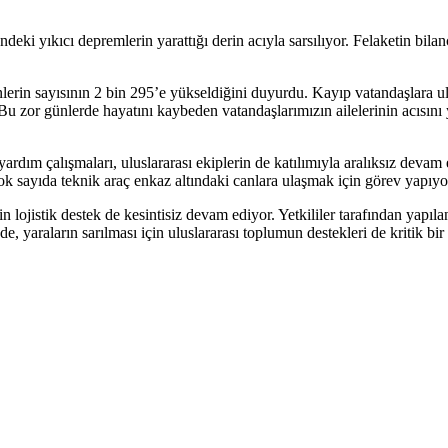
ki yıkıcı depremlerin yarattığı derin acıyla sarsılıyor. Felaketin bila
in sayısının 2 bin 295’e yükseldiğini duyurdu. Kayıp vatandaşlara ula
u zor günlerde hayatını kaybeden vatandaşlarımızın ailelerinin acısını
dım çalışmaları, uluslararası ekiplerin de katılımıyla aralıksız devam 
 sayıda teknik araç enkaz altındaki canlara ulaşmak için görev yapıyo
 lojistik destek de kesintisiz devam ediyor. Yetkililer tarafından yapıl
ede, yaraların sarılması için uluslararası toplumun destekleri de kritik 