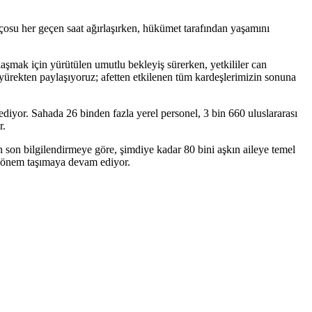
nçosu her geçen saat ağırlaşırken, hükümet tarafından yaşamını
şmak için yürütülen umutlu bekleyiş sürerken, yetkililer can
 yürekten paylaşıyoruz; afetten etkilenen tüm kardeşlerimizin sonuna
ediyor. Sahada 26 binden fazla yerel personel, 3 bin 660 uluslararası
r.
an son bilgilendirmeye göre, şimdiye kadar 80 bini aşkın aileye temel
bir önem taşımaya devam ediyor.