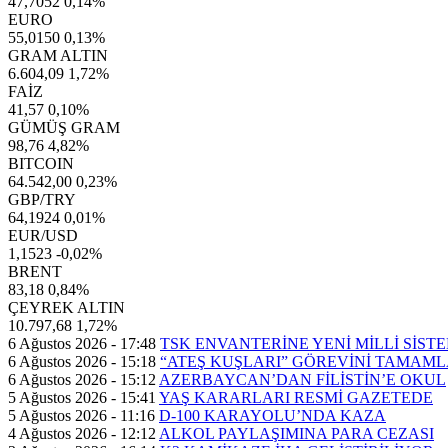
47,7052
0,14%
EURO
55,0150
0,13%
GRAM ALTIN
6.604,09
1,72%
FAİZ
41,57
0,10%
GÜMÜŞ GRAM
98,76
4,82%
BITCOIN
64.542,00
0,23%
GBP/TRY
64,1924
0,01%
EUR/USD
1,1523
-0,02%
BRENT
83,18
0,84%
ÇEYREK ALTIN
10.797,68
1,72%
6 Ağustos 2026 - 17:48
TSK ENVANTERİNE YENİ MİLLİ SİST
6 Ağustos 2026 - 15:18
“ATEŞ KUŞLARI” GÖREVİNİ TAMAML
6 Ağustos 2026 - 15:12
AZERBAYCAN’DAN FİLİSTİN’E OKUL
5 Ağustos 2026 - 15:41
YAŞ KARARLARI RESMİ GAZETEDE
5 Ağustos 2026 - 11:16
D-100 KARAYOLU’NDA KAZA
4 Ağustos 2026 - 12:12
ALKOL PAYLAŞIMINA PARA CEZASI