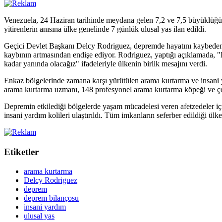
Venezuela, 24 Haziran tarihinde meydana gelen 7,2 ve 7,5 büyüklüğünde
yitirenlerin anısına ülke genelinde 7 günlük ulusal yas ilan edildi.
Geçici Devlet Başkanı Delcy Rodriguez, depremde hayatını kaybedenler
kaybının artmasından endişe ediyor. Rodriguez, yaptığı açıklamada, "B
kadar yanında olacağız" ifadeleriyle ülkenin birlik mesajını verdi.
Enkaz bölgelerinde zamana karşı yürütülen arama kurtarma ve insani yar
arama kurtarma uzmanı, 148 profesyonel arama kurtarma köpeği ve çok
Depremin etkilediği bölgelerde yaşam mücadelesi veren afetzedeler için
insani yardım kolileri ulaştırıldı. Tüm imkanların seferber edildiği ülk
Etiketler
arama kurtarma
Delcy Rodriguez
deprem
deprem bilançosu
insani yardım
ulusal yas