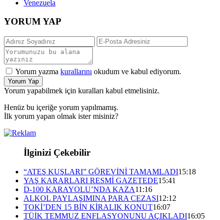
Venezuela
YORUM YAP
Yorum yazma
kurallarını
okudum ve kabul ediyorum.
Yorum Yap
Yorum yapabilmek için kuralları kabul etmelisiniz.
Henüz bu içeriğe yorum yapılmamış.
İlk yorum yapan olmak ister misiniz?
İlginizi Çekebilir
“ATEŞ KUŞLARI” GÖREVİNİ TAMAMLADI
15:18
YAŞ KARARLARI RESMİ GAZETEDE
15:41
D-100 KARAYOLU’NDA KAZA
11:16
ALKOL PAYLAŞIMINA PARA CEZASI
12:12
TOKİ’DEN 15 BİN KİRALIK KONUT
16:07
TÜİK TEMMUZ ENFLASYONUNU AÇIKLADI
16:05