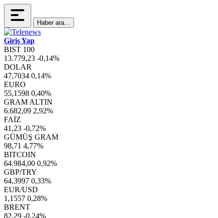
Haber ara...
Giriş Yap
BIST 100
13.779,23
-0,14%
DOLAR
47,7034
0,14%
EURO
55,1598
0,40%
GRAM ALTIN
6.682,09
2,92%
FAİZ
41,23
-0,72%
GÜMÜŞ GRAM
98,71
4,77%
BITCOIN
64.984,00
0,92%
GBP/TRY
64,3997
0,33%
EUR/USD
1,1557
0,28%
BRENT
82,29
-0,24%