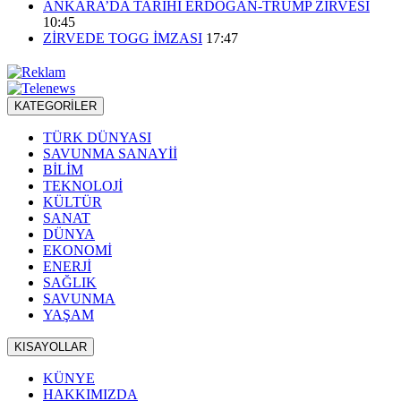
ANKARA’DA TARİHİ ERDOĞAN-TRUMP ZİRVESİ
10:45
ZİRVEDE TOGG İMZASI
17:47
KATEGORİLER
TÜRK DÜNYASI
SAVUNMA SANAYİİ
BİLİM
TEKNOLOJİ
KÜLTÜR
SANAT
DÜNYA
EKONOMİ
ENERJİ
SAĞLIK
SAVUNMA
YAŞAM
KISAYOLLAR
KÜNYE
HAKKIMIZDA