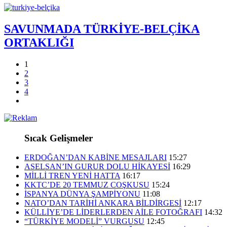
SAVUNMADA TÜRKİYE-BELÇİKA
ORTAKLIĞI
1
2
3
4
Sıcak Gelişmeler
ERDOĞAN’DAN KABİNE MESAJLARI
15:27
ASELSAN’IN GURUR DOLU HİKAYESİ
16:29
MİLLİ TREN YENİ HATTA
16:17
KKTC’DE 20 TEMMUZ COŞKUSU
15:24
İSPANYA DÜNYA ŞAMPİYONU
11:08
NATO’DAN TARİHİ ANKARA BİLDİRGESİ
12:17
KÜLLİYE’DE LİDERLERDEN AİLE FOTOĞRAFI
14:32
“TÜRKİYE MODELİ” VURGUSU
12:45