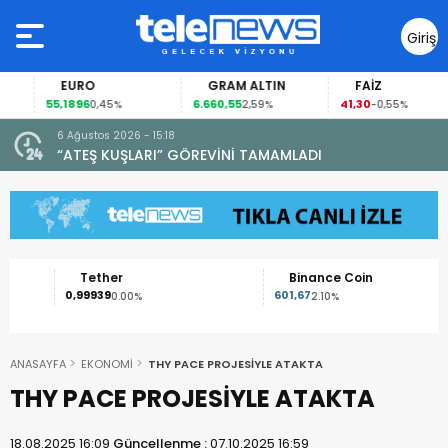
Giriş
Yap
EURO
GRAM ALTIN
FAİZ
55,1896
6.660,55
41,30
0,45%
2,59%
-0,55%
6 Ağustos 2026 - 15:18
“ATEŞ KUŞLARI” GÖREVİNİ TAMAMLADI
Tether
Binance Coin
0,99939
601,67
0.00%
2.10%
ANASAYFA
EKONOMİ
THY PACE PROJESİYLE ATAKTA
THY PACE PROJESİYLE ATAKTA
18.08.2025 16:09
Güncellenme :
07.10.2025 16:59