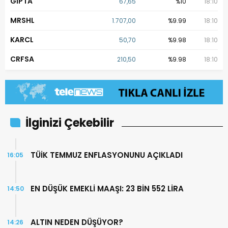
GIPTA
67,65
%10
18:10
MRSHL
1.707,00
%9.99
18:10
KARCL
50,70
%9.98
18:10
CRFSA
210,50
%9.98
18:10
İlginizi Çekebilir
TÜİK TEMMUZ ENFLASYONUNU AÇIKLADI
16:05
EN DÜŞÜK EMEKLİ MAAŞI: 23 BİN 552 LİRA
14:50
ALTIN NEDEN DÜŞÜYOR?
14:26