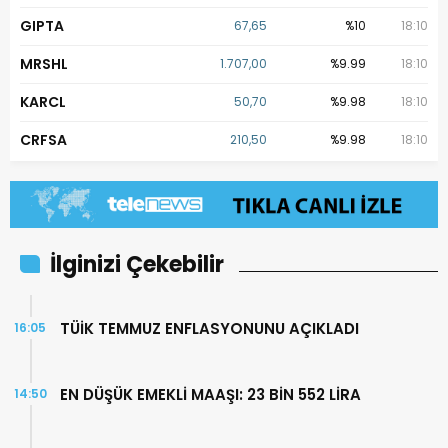
GIPTA
67,65
%10
18:10
MRSHL
1.707,00
%9.99
18:10
KARCL
50,70
%9.98
18:10
CRFSA
210,50
%9.98
18:10
İlginizi Çekebilir
TÜİK TEMMUZ ENFLASYONUNU AÇIKLADI
16:05
EN DÜŞÜK EMEKLİ MAAŞI: 23 BİN 552 LİRA
14:50