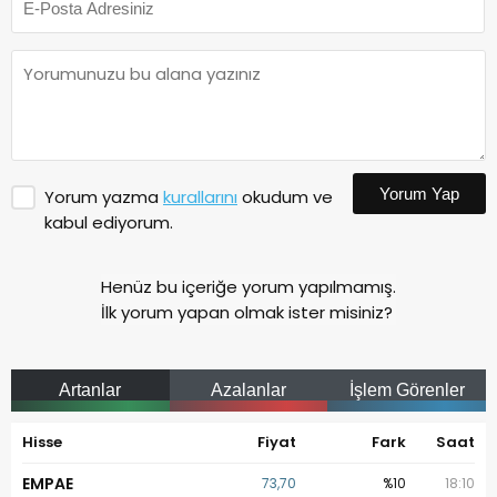
Yorum Yap
Yorum yazma
kurallarını
okudum ve
kabul ediyorum.
Henüz bu içeriğe yorum yapılmamış.
İlk yorum yapan olmak ister misiniz?
Artanlar
Azalanlar
İşlem Görenler
Hisse
Fiyat
Fark
Saat
EMPAE
73,70
%10
18:10