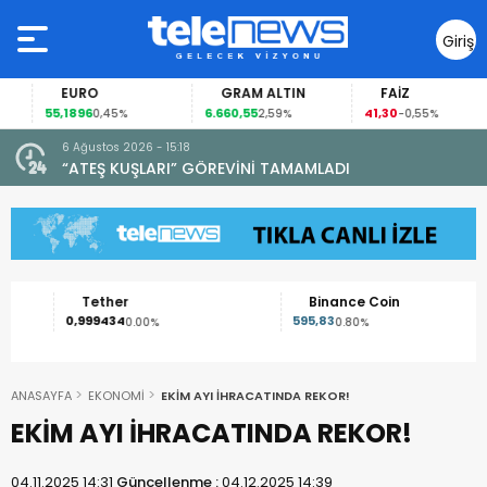
Giriş
Yap
EURO
GRAM ALTIN
FAİZ
55,1896
6.660,55
41,30
0,45%
2,59%
-0,55%
6 Ağustos 2026 - 15:18
“ATEŞ KUŞLARI” GÖREVİNİ TAMAMLADI
Tether
Binance Coin
0,999434
595,83
0.00%
0.80%
ANASAYFA
EKONOMİ
EKİM AYI İHRACATINDA REKOR!
EKİM AYI İHRACATINDA REKOR!
04.11.2025 14:31
Güncellenme :
04.12.2025 14:39