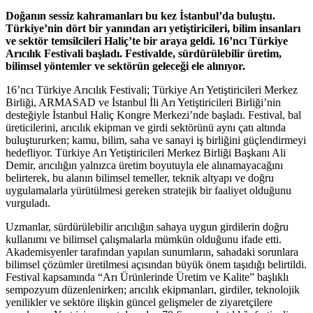
Doğanın sessiz kahramanları bu kez İstanbul’da buluştu.
Türkiye’nin dört bir yanından arı yetiştiricileri, bilim insanları
ve sektör temsilcileri Haliç’te bir araya geldi. 16’ncı Türkiye
Arıcılık Festivali başladı. Festivalde, sürdürülebilir üretim,
bilimsel yöntemler ve sektörün geleceği ele alınıyor.
16’ncı Türkiye Arıcılık Festivali; Türkiye Arı Yetiştiricileri Merkez
Birliği, ARMASAD ve İstanbul İli Arı Yetiştiricileri Birliği’nin
desteğiyle İstanbul Haliç Kongre Merkezi’nde başladı. Festival, bal
üreticilerini, arıcılık ekipman ve girdi sektörünü aynı çatı altında
buluştururken; kamu, bilim, saha ve sanayi iş birliğini güçlendirmeyi
hedefliyor. Türkiye Arı Yetiştiricileri Merkez Birliği Başkanı Ali
Demir, arıcılığın yalnızca üretim boyutuyla ele alınamayacağını
belirterek, bu alanın bilimsel temeller, teknik altyapı ve doğru
uygulamalarla yürütülmesi gereken stratejik bir faaliyet olduğunu
vurguladı.
Uzmanlar, sürdürülebilir arıcılığın sahaya uygun girdilerin doğru
kullanımı ve bilimsel çalışmalarla mümkün olduğunu ifade etti.
Akademisyenler tarafından yapılan sunumların, sahadaki sorunlara
bilimsel çözümler üretilmesi açısından büyük önem taşıdığı belirtildi.
Festival kapsamında “Arı Ürünlerinde Üretim ve Kalite” başlıklı
sempozyum düzenlenirken; arıcılık ekipmanları, girdiler, teknolojik
yenilikler ve sektöre ilişkin güncel gelişmeler de ziyaretçilere