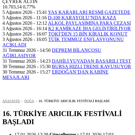
ÇEYREK ALTIN
10.703,14
0,77%
5 Ağustos 2026 - 15:41
YAŞ KARARLARI RESMİ GAZETEDE
5 Ağustos 2026 - 11:16
D-100 KARAYOLU’NDA KAZA
4 Ağustos 2026 - 12:12
ALKOL PAYLAŞIMINA PARA CEZASI
3 Ağustos 2026 - 16:14
K2 KAMİKAZE İHA GELİŞTİRİLİYOR
3 Ağustos 2026 - 16:07
TOKİ’DEN 15 BİN KİRALIK KONUT
3 Ağustos 2026 - 16:05
TÜİK TEMMUZ ENFLASYONUNU
AÇIKLADI
31 Temmuz 2026 - 14:50
DEPREM BİLANÇOSU
AĞIRLAŞIYOR
31 Temmuz 2026 - 14:23
DAHİLİ YUVADAN BAŞARILI TEST
30 Temmuz 2026 - 15:30
BURSA HIZLI TRENE KAVUŞUYOR
30 Temmuz 2026 - 15:27
ERDOĞAN’DAN KABİNE
MESAJLARI
ANASAYFA
DOĞA
16. TÜRKİYE ARICILIK FESTİVALİ BAŞLADI
16. TÜRKİYE ARICILIK FESTİVALİ
BAŞLADI
17.01.2026 12:29
Güncellenme :
17.01.2026 17:03