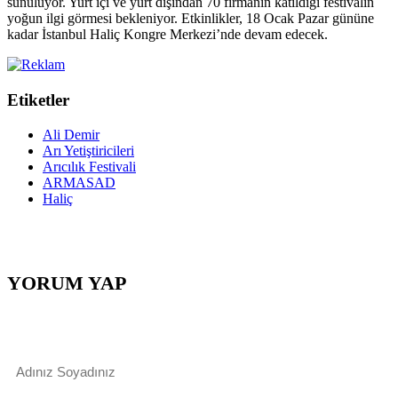
sunuluyor. Yurt içi ve yurt dışından 70 firmanın katıldığı festivalin
yoğun ilgi görmesi bekleniyor. Etkinlikler, 18 Ocak Pazar gününe
kadar İstanbul Haliç Kongre Merkezi’nde devam edecek.
Etiketler
Ali Demir
Arı Yetiştiricileri
Arıcılık Festivali
ARMASAD
Haliç
YORUM YAP