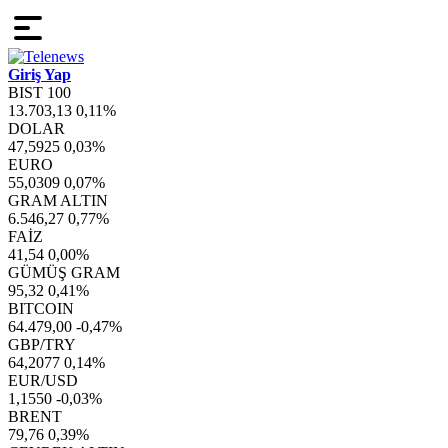
Giriş Yap
BIST 100
13.703,13
0,11%
DOLAR
47,5925
0,03%
EURO
55,0309
0,07%
GRAM ALTIN
6.546,27
0,77%
FAİZ
41,54
0,00%
GÜMÜŞ GRAM
95,32
0,41%
BITCOIN
64.479,00
-0,47%
GBP/TRY
64,2077
0,14%
EUR/USD
1,1550
-0,03%
BRENT
79,76
0,39%