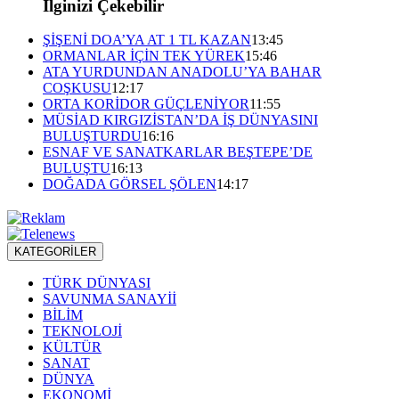
İlginizi Çekebilir
ŞİŞENİ DOA’YA AT 1 TL KAZAN
13:45
ORMANLAR İÇİN TEK YÜREK
15:46
ATA YURDUNDAN ANADOLU’YA BAHAR
COŞKUSU
12:17
ORTA KORİDOR GÜÇLENİYOR
11:55
MÜSİAD KIRGIZİSTAN’DA İŞ DÜNYASINI
BULUŞTURDU
16:16
ESNAF VE SANATKARLAR BEŞTEPE’DE
BULUŞTU
16:13
DOĞADA GÖRSEL ŞÖLEN
14:17
KATEGORİLER
TÜRK DÜNYASI
SAVUNMA SANAYİİ
BİLİM
TEKNOLOJİ
KÜLTÜR
SANAT
DÜNYA
EKONOMİ