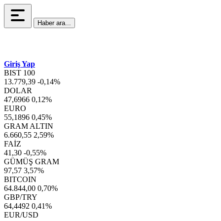
Haber ara...
Giriş Yap
BIST 100
13.779,39
-0,14%
DOLAR
47,6966
0,12%
EURO
55,1896
0,45%
GRAM ALTIN
6.660,55
2,59%
FAİZ
41,30
-0,55%
GÜMÜŞ GRAM
97,57
3,57%
BITCOIN
64.844,00
0,70%
GBP/TRY
64,4492
0,41%
EUR/USD