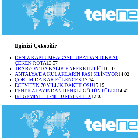
İlginizi Çekebilir
DENİZ KAPLUMBAĞASI TUBA’DAN DİKKAT
ÇEKEN ROTA
13:57
TRABZON’DA BALIK HAREKETLİLİĞİ
16:10
ANTALYA’DA KULAKLARIN PASI SİLİNİYOR
14:02
ÇORUM’DA KAR EĞLENCESİ
13:54
ECEVİT’İN 70 YILLIK DAKTİLOSU
15:15
FENER ALAYINDAN RENKLİ GÖRÜNTÜLER
14:42
İKİ GEMİYLE 1748 TURİST GELDİ
12:03