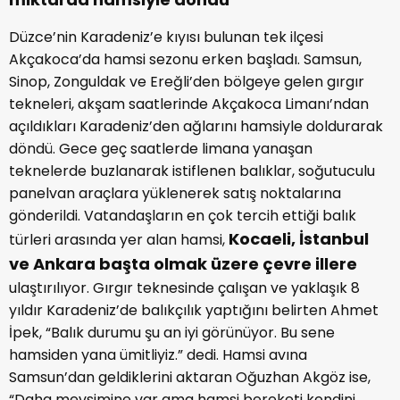
Düzce’nin Karadeniz’e kıyısı bulunan tek ilçesi
Akçakoca’da hamsi sezonu erken başladı. Samsun,
Sinop, Zonguldak ve Ereğli’den bölgeye gelen gırgır
tekneleri, akşam saatlerinde Akçakoca Limanı’ndan
açıldıkları Karadeniz’den ağlarını hamsiyle doldurarak
döndü. Gece geç saatlerde limana yanaşan
teknelerde buzlanarak istiflenen balıklar, soğutuculu
panelvan araçlara yüklenerek satış noktalarına
gönderildi. Vatandaşların en çok tercih ettiği balık
Kocaeli, İstanbul
türleri arasında yer alan hamsi,
ve Ankara başta olmak üzere çevre illere
ulaştırılıyor. Gırgır teknesinde çalışan ve yaklaşık 8
yıldır Karadeniz’de balıkçılık yaptığını belirten Ahmet
İpek, “Balık durumu şu an iyi görünüyor. Bu sene
hamsiden yana ümitliyiz.” dedi. Hamsi avına
Samsun’dan geldiklerini aktaran Oğuzhan Akgöz ise,
“Daha mevsimine var ama hamsi bereketi kendini