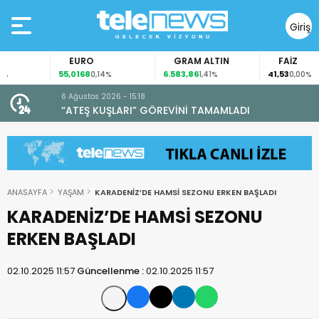
Giriş
Yap
EURO
GRAM ALTIN
FAİZ
55,0168
6.583,86
41,53
0,14%
1,41%
0,00%
6 Ağustos 2026 - 15:18
“ATEŞ KUŞLARI” GÖREVİNİ TAMAMLADI
ANASAYFA
YAŞAM
KARADENİZ’DE HAMSİ SEZONU ERKEN BAŞLADI
KARADENİZ’DE HAMSİ SEZONU
ERKEN BAŞLADI
02.10.2025 11:57
Güncellenme :
02.10.2025 11:57