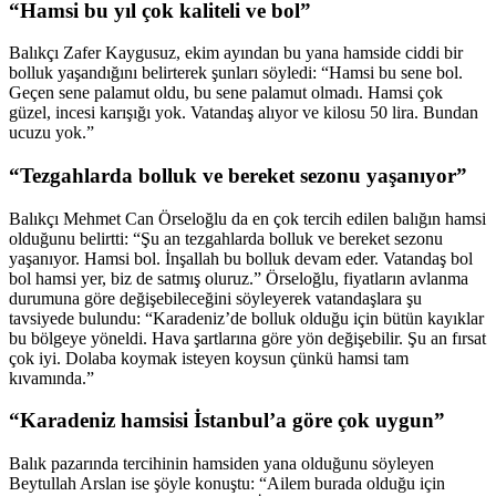
“Hamsi bu yıl çok kaliteli ve bol”
Balıkçı Zafer Kaygusuz, ekim ayından bu yana hamside ciddi bir
bolluk yaşandığını belirterek şunları söyledi: “Hamsi bu sene bol.
Geçen sene palamut oldu, bu sene palamut olmadı. Hamsi çok
güzel, incesi karışığı yok. Vatandaş alıyor ve kilosu 50 lira. Bundan
ucuzu yok.”
“Tezgahlarda bolluk ve bereket sezonu yaşanıyor”
Balıkçı Mehmet Can Örseloğlu da en çok tercih edilen balığın hamsi
olduğunu belirtti: “Şu an tezgahlarda bolluk ve bereket sezonu
yaşanıyor. Hamsi bol. İnşallah bu bolluk devam eder. Vatandaş bol
bol hamsi yer, biz de satmış oluruz.” Örseloğlu, fiyatların avlanma
durumuna göre değişebileceğini söyleyerek vatandaşlara şu
tavsiyede bulundu: “Karadeniz’de bolluk olduğu için bütün kayıklar
bu bölgeye yöneldi. Hava şartlarına göre yön değişebilir. Şu an fırsat
çok iyi. Dolaba koymak isteyen koysun çünkü hamsi tam
kıvamında.”
“Karadeniz hamsisi İstanbul’a göre çok uygun”
Balık pazarında tercihinin hamsiden yana olduğunu söyleyen
Beytullah Arslan ise şöyle konuştu: “Ailem burada olduğu için