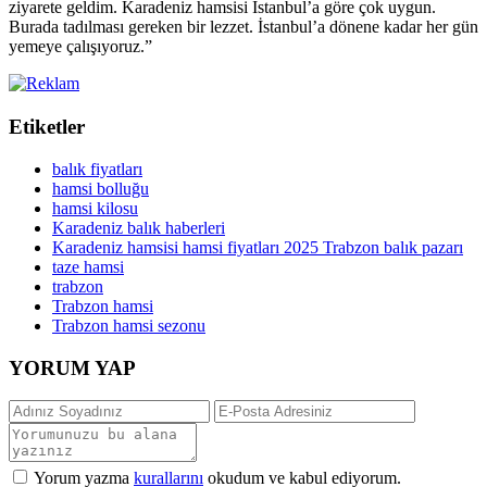
ziyarete geldim. Karadeniz hamsisi İstanbul’a göre çok uygun.
Burada tadılması gereken bir lezzet. İstanbul’a dönene kadar her gün
yemeye çalışıyoruz.”
Etiketler
balık fiyatları
hamsi bolluğu
hamsi kilosu
Karadeniz balık haberleri
Karadeniz hamsisi hamsi fiyatları 2025 Trabzon balık pazarı
taze hamsi
trabzon
Trabzon hamsi
Trabzon hamsi sezonu
YORUM YAP
Yorum yazma
kurallarını
okudum ve kabul ediyorum.