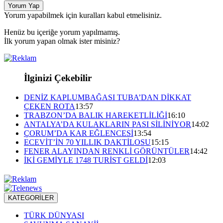
Yorum Yap
Yorum yapabilmek için kuralları kabul etmelisiniz.
Henüz bu içeriğe yorum yapılmamış.
İlk yorum yapan olmak ister misiniz?
İlginizi Çekebilir
DENİZ KAPLUMBAĞASI TUBA’DAN DİKKAT
ÇEKEN ROTA
13:57
TRABZON’DA BALIK HAREKETLİLİĞİ
16:10
ANTALYA’DA KULAKLARIN PASI SİLİNİYOR
14:02
ÇORUM’DA KAR EĞLENCESİ
13:54
ECEVİT’İN 70 YILLIK DAKTİLOSU
15:15
FENER ALAYINDAN RENKLİ GÖRÜNTÜLER
14:42
İKİ GEMİYLE 1748 TURİST GELDİ
12:03
KATEGORİLER
TÜRK DÜNYASI