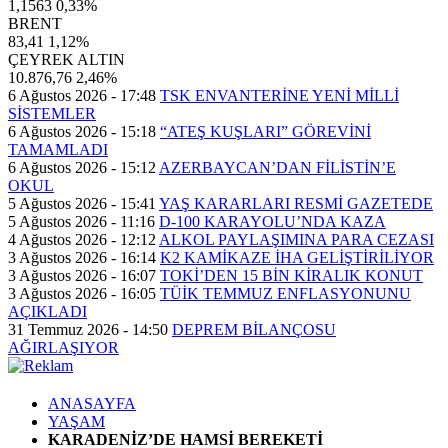
1,1563
0,33%
BRENT
83,41
1,12%
ÇEYREK ALTIN
10.876,76
2,46%
6 Ağustos 2026 - 17:48
TSK ENVANTERİNE YENİ MİLLİ
SİSTEMLER
6 Ağustos 2026 - 15:18
“ATEŞ KUŞLARI” GÖREVİNİ
TAMAMLADI
6 Ağustos 2026 - 15:12
AZERBAYCAN’DAN FİLİSTİN’E
OKUL
5 Ağustos 2026 - 15:41
YAŞ KARARLARI RESMİ GAZETEDE
5 Ağustos 2026 - 11:16
D-100 KARAYOLU’NDA KAZA
4 Ağustos 2026 - 12:12
ALKOL PAYLAŞIMINA PARA CEZASI
3 Ağustos 2026 - 16:14
K2 KAMİKAZE İHA GELİŞTİRİLİYOR
3 Ağustos 2026 - 16:07
TOKİ’DEN 15 BİN KİRALIK KONUT
3 Ağustos 2026 - 16:05
TÜİK TEMMUZ ENFLASYONUNU
AÇIKLADI
31 Temmuz 2026 - 14:50
DEPREM BİLANÇOSU
AĞIRLAŞIYOR
ANASAYFA
YAŞAM
KARADENİZ’DE HAMSİ BEREKETİ