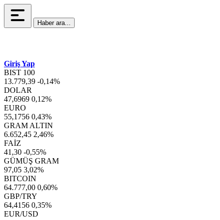
Haber ara...
Giriş Yap
BIST 100
13.779,39
-0,14%
DOLAR
47,6969
0,12%
EURO
55,1756
0,43%
GRAM ALTIN
6.652,45
2,46%
FAİZ
41,30
-0,55%
GÜMÜŞ GRAM
97,05
3,02%
BITCOIN
64.777,00
0,60%
GBP/TRY
64,4156
0,35%
EUR/USD