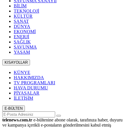
SAVUNMA SANAYİİ
BİLİM
TEKNOLOJİ
KÜLTÜR
SANAT
DÜNYA
EKONOMİ
ENERJİ
SAĞLIK
SAVUNMA
YAŞAM
KISAYOLLAR
KÜNYE
HAKKIMIZDA
TV PROGRAMLARI
HAVA DURUMU
PİYASALAR
İLETİŞİM
E-BÜLTEN
telenews.com.tr
e-bültenine abone olarak, tarafınıza haber, duyuru
ve kampanya içerikli e-postaların gönderilmesini kabul etmiş