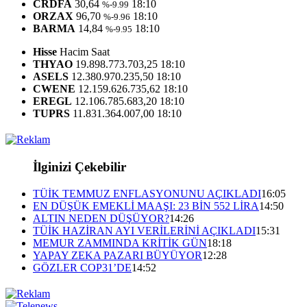
CRDFA
30,64
18:10
%-9.99
ORZAX
96,70
18:10
%-9.96
BARMA
14,84
18:10
%-9.95
Hisse
Hacim
Saat
THYAO
19.898.773.703,25
18:10
ASELS
12.380.970.235,50
18:10
CWENE
12.159.626.735,62
18:10
EREGL
12.106.785.683,20
18:10
TUPRS
11.831.364.007,00
18:10
İlginizi Çekebilir
TÜİK TEMMUZ ENFLASYONUNU AÇIKLADI
16:05
EN DÜŞÜK EMEKLİ MAAŞI: 23 BİN 552 LİRA
14:50
ALTIN NEDEN DÜŞÜYOR?
14:26
TÜİK HAZİRAN AYI VERİLERİNİ AÇIKLADI
15:31
MEMUR ZAMMINDA KRİTİK GÜN
18:18
YAPAY ZEKA PAZARI BÜYÜYOR
12:28
GÖZLER COP31’DE
14:52