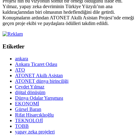
Projesi’nin bu vizyonun somut bir örneği olduğunu ifade etti.
Yılmaz, yapay zeka devriminin Türkiye Yüzyılı’nın ana
kaldıraçlarından biri olmasının hedeflendiğini dile getirdi.
Konuşmaların ardından ATONET Akıllı Asistan Projesi’nde emeği
geçen proje ekibi ve paydaşlara ödülleri takdim edildi.
Etiketler
ankara
Ankara Ticaret Odası
ATO
ATONET Akıllı Asistan
ATONET dünya birinciliği
Cevdet Yılmaz
dijital dönüşüm
Dünya Odalar Yarışması
EKONOMİ
Gürsel Baran
Rifat Hisarcıklıoğlu
TEKNOLOJİ
TOBB
yapay zeka projeleri