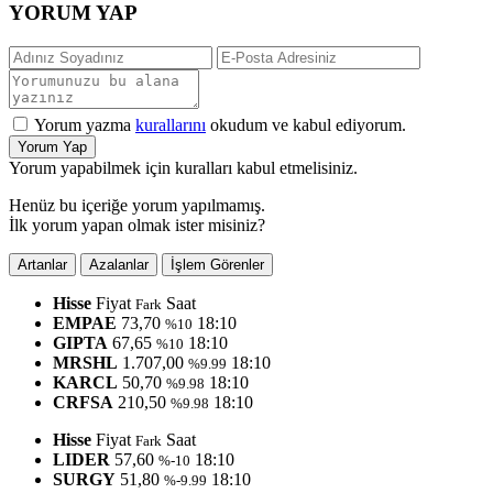
YORUM YAP
Yorum yazma
kurallarını
okudum ve kabul ediyorum.
Yorum Yap
Yorum yapabilmek için kuralları kabul etmelisiniz.
Henüz bu içeriğe yorum yapılmamış.
İlk yorum yapan olmak ister misiniz?
Artanlar
Azalanlar
İşlem Görenler
Hisse
Fiyat
Saat
Fark
EMPAE
73,70
18:10
%10
GIPTA
67,65
18:10
%10
MRSHL
1.707,00
18:10
%9.99
KARCL
50,70
18:10
%9.98
CRFSA
210,50
18:10
%9.98
Hisse
Fiyat
Saat
Fark
LIDER
57,60
18:10
%-10
SURGY
51,80
18:10
%-9.99