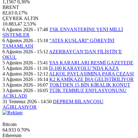
1,1567
0,36%
BRENT
82,63
0,17%
ÇEYREK ALTIN
10.883,47
2,53%
6 Ağustos 2026 - 17:48
TSK ENVANTERİNE YENİ MİLLİ
SİSTEMLER
6 Ağustos 2026 - 15:18
“ATEŞ KUŞLARI” GÖREVİNİ
TAMAMLADI
6 Ağustos 2026 - 15:12
AZERBAYCAN’DAN FİLİSTİN’E
OKUL
5 Ağustos 2026 - 15:41
YAŞ KARARLARI RESMİ GAZETEDE
5 Ağustos 2026 - 11:16
D-100 KARAYOLU’NDA KAZA
4 Ağustos 2026 - 12:12
ALKOL PAYLAŞIMINA PARA CEZASI
3 Ağustos 2026 - 16:14
K2 KAMİKAZE İHA GELİŞTİRİLİYOR
3 Ağustos 2026 - 16:07
TOKİ’DEN 15 BİN KİRALIK KONUT
3 Ağustos 2026 - 16:05
TÜİK TEMMUZ ENFLASYONUNU
AÇIKLADI
31 Temmuz 2026 - 14:50
DEPREM BİLANÇOSU
AĞIRLAŞIYOR
Bitcoin
64.933
0.70%
Ethereum