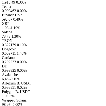
1.913,49
0.30%
Tether
0,999462
0.00%
Binance Coin
592,67
0.40%
XRP
1,03
-1.10%
Solana
73,78
1.30%
TRON
0,327179
0.10%
Dogecoin
0,069711
1.40%
Cardano
0,202233
0.00%
Dai
0,999925
0.00%
Avalanche
6,45
-0.10%
Arbitrum B. USDT
0,999951
0.02%
Polygon B. USDT
1
0.05%
Wrapped Solana
98,97
-5.00%