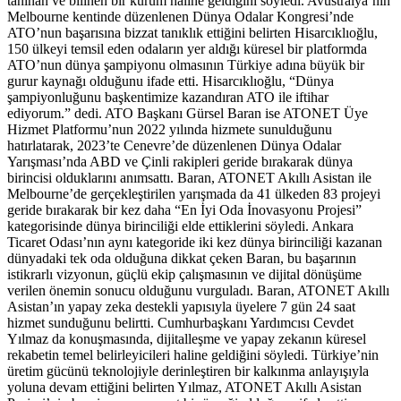
tanınan ve bilinen bir kurum haline geldiğini söyledi. Avustralya’nın
Melbourne kentinde düzenlenen Dünya Odalar Kongresi’nde
ATO’nun başarısına bizzat tanıklık ettiğini belirten Hisarcıklıoğlu,
150 ülkeyi temsil eden odaların yer aldığı küresel bir platformda
ATO’nun dünya şampiyonu olmasının Türkiye adına büyük bir
gurur kaynağı olduğunu ifade etti. Hisarcıklıoğlu, “Dünya
şampiyonluğunu başkentimize kazandıran ATO ile iftihar
ediyorum.” dedi. ATO Başkanı Gürsel Baran ise ATONET Üye
Hizmet Platformu’nun 2022 yılında hizmete sunulduğunu
hatırlatarak, 2023’te Cenevre’de düzenlenen Dünya Odalar
Yarışması’nda ABD ve Çinli rakipleri geride bırakarak dünya
birincisi olduklarını anımsattı. Baran, ATONET Akıllı Asistan ile
Melbourne’de gerçekleştirilen yarışmada da 41 ülkeden 83 projeyi
geride bırakarak bir kez daha “En İyi Oda İnovasyonu Projesi”
kategorisinde dünya birinciliği elde ettiklerini söyledi. Ankara
Ticaret Odası’nın aynı kategoride iki kez dünya birinciliği kazanan
dünyadaki tek oda olduğuna dikkat çeken Baran, bu başarının
istikrarlı vizyonun, güçlü ekip çalışmasının ve dijital dönüşüme
verilen önemin sonucu olduğunu vurguladı. Baran, ATONET Akıllı
Asistan’ın yapay zeka destekli yapısıyla üyelere 7 gün 24 saat
hizmet sunduğunu belirtti. Cumhurbaşkanı Yardımcısı Cevdet
Yılmaz da konuşmasında, dijitalleşme ve yapay zekanın küresel
rekabetin temel belirleyicileri haline geldiğini söyledi. Türkiye’nin
üretim gücünü teknolojiyle derinleştiren bir kalkınma anlayışıyla
yoluna devam ettiğini belirten Yılmaz, ATONET Akıllı Asistan