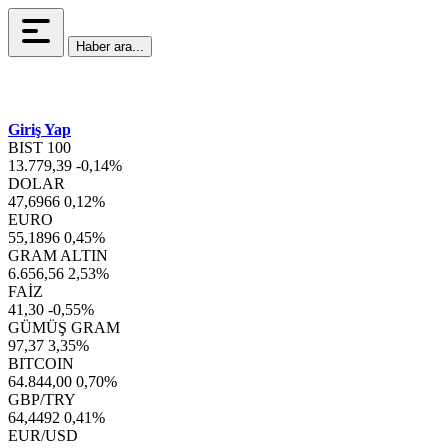
Haber ara...
Giriş Yap
BIST 100
13.779,39
-0,14%
DOLAR
47,6966
0,12%
EURO
55,1896
0,45%
GRAM ALTIN
6.656,56
2,53%
FAİZ
41,30
-0,55%
GÜMÜŞ GRAM
97,37
3,35%
BITCOIN
64.844,00
0,70%
GBP/TRY
64,4492
0,41%
EUR/USD