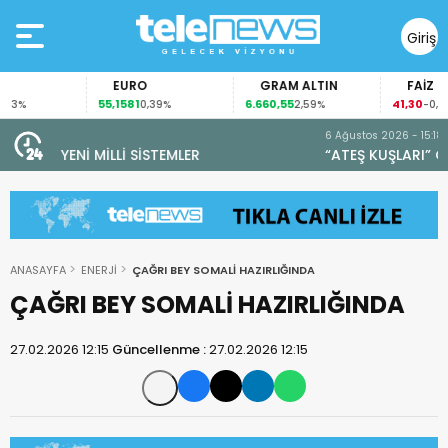
Giriş
Yap
EURO
GRAM ALTIN
FAİZ
55,1581
6.660,55
41,30
%
0,39%
2,59%
-0,55%
6 Ağustos 2026 - 15:18
“ATEŞ KUŞLARI” GÖREVİNİ TAMAMLADI
ANASAYFA
ENERJİ
ÇAĞRI BEY SOMALİ HAZIRLIĞINDA
ÇAĞRI BEY SOMALİ HAZIRLIĞINDA
27.02.2026 12:15
Güncellenme :
27.02.2026 12:15