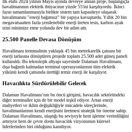
İlk etabı 2024 yılının Mayıs ayında devreye alınan proje, başlangıçta
havalimanının elektrik ihtiyacının yüzde 55'ini karşılıyordu. İkinci
fazın tamamlanmasıyla birlikte sistem tam kapasiteye ulaşarak
havalimanını "enerji bağımsız" bir yapıya kavuşturdu. Yıllık 20 bin
megavatsaatten fazla yenilenebilir enerji üreten tesis, karbon ayak
izini minimize etme yolunda dev bir adım attı.
25.500 Panelle Devasa Dönüşüm
Havalimanı terminalinin yaklaşık 45 bin metrekarelik çatısını bir
enerji tarlasına dönüştüren projede toplam 25.500 adet güneş paneli
kullanıldı. Bu teknolojik altyapı sayesinde Dalaman Havalimanı,
dışa bağımlı kalmadan terminal operasyonlarının tüm elektrik
yükünü kendi çatısında ürettiği temiz enerji ile karşılıyor.
Havacılıkta Sürdürülebilir Gelecek
Dalaman Havalimanı’nın bu öncü girişimi, havacılık sektöründeki
diğer terminaller için de bir model teşkil ediyor. Artan enerji
maliyetleri ve iklim değişikliğiyle mücadele süreçlerinde,
havalimanlarının kendi enerjisini üretmesi stratejik bir öneme sahip.
Dalaman Havalimanı, ulaştığı bu seviyeyle hem işletme verimliliğini
artırıyor hem de çevre dostu havacılık vizyonunun küresel
liderlerinden biri olduğunu kanıtlıyor.