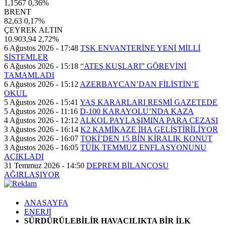
1,1567
0,36%
BRENT
82,63
0,17%
ÇEYREK ALTIN
10.903,94
2,72%
6 Ağustos 2026 - 17:48
TSK ENVANTERİNE YENİ MİLLİ
SİSTEMLER
6 Ağustos 2026 - 15:18
“ATEŞ KUŞLARI” GÖREVİNİ
TAMAMLADI
6 Ağustos 2026 - 15:12
AZERBAYCAN’DAN FİLİSTİN’E
OKUL
5 Ağustos 2026 - 15:41
YAŞ KARARLARI RESMİ GAZETEDE
5 Ağustos 2026 - 11:16
D-100 KARAYOLU’NDA KAZA
4 Ağustos 2026 - 12:12
ALKOL PAYLAŞIMINA PARA CEZASI
3 Ağustos 2026 - 16:14
K2 KAMİKAZE İHA GELİŞTİRİLİYOR
3 Ağustos 2026 - 16:07
TOKİ’DEN 15 BİN KİRALIK KONUT
3 Ağustos 2026 - 16:05
TÜİK TEMMUZ ENFLASYONUNU
AÇIKLADI
31 Temmuz 2026 - 14:50
DEPREM BİLANÇOSU
AĞIRLAŞIYOR
ANASAYFA
ENERJİ
SÜRDÜRÜLEBİLİR HAVACILIKTA BİR İLK