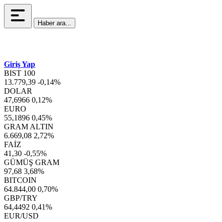
Haber ara...
Giriş Yap
BIST 100
13.779,39
-0,14%
DOLAR
47,6966
0,12%
EURO
55,1896
0,45%
GRAM ALTIN
6.669,08
2,72%
FAİZ
41,30
-0,55%
GÜMÜŞ GRAM
97,68
3,68%
BITCOIN
64.844,00
0,70%
GBP/TRY
64,4492
0,41%
EUR/USD