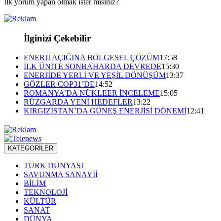
İlk yorum yapan olmak ister misiniz?
İlginizi Çekebilir
ENERJİ AÇIĞINA BÖLGESEL ÇÖZÜM
17:58
İLK ÜNİTE SONBAHARDA DEVREDE
15:30
ENERJİDE YERLİ VE YEŞİL DÖNÜŞÜM
13:37
GÖZLER COP31’DE
14:52
ROMANYA’DA NÜKLEER İNCELEME
15:05
RÜZGARDA YENİ HEDEFLER
13:22
KIRGIZİSTAN’DA GÜNEŞ ENERJİSİ DÖNEMİ
12:41
KATEGORİLER
TÜRK DÜNYASI
SAVUNMA SANAYİİ
BİLİM
TEKNOLOJİ
KÜLTÜR
SANAT
DÜNYA