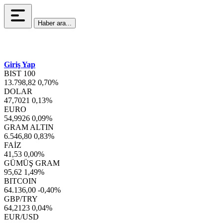
Haber ara...
Giriş Yap
BIST 100
13.798,82
0,70%
DOLAR
47,7021
0,13%
EURO
54,9926
0,09%
GRAM ALTIN
6.546,80
0,83%
FAİZ
41,53
0,00%
GÜMÜŞ GRAM
95,62
1,49%
BITCOIN
64.136,00
-0,40%
GBP/TRY
64,2123
0,04%
EUR/USD