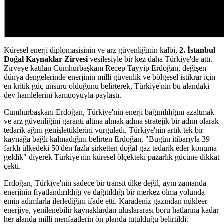
Küresel enerji diplomasisinin ve arz güvenliğinin kalbi,
2. İstanbul
Doğal Kaynaklar Zirvesi
vesilesiyle bir kez daha Türkiye'de attı.
Zirveye katılan Cumhurbaşkanı Recep Tayyip Erdoğan, değişen
dünya dengelerinde enerjinin milli güvenlik ve bölgesel istikrar için
en kritik güç unsuru olduğunu belirterek, Türkiye'nin bu alandaki
dev hamlelerini kamuoyuyla paylaştı.
Cumhurbaşkanı Erdoğan, Türkiye'nin enerji bağımlılığını azaltmak
ve arz güvenliğini garanti altına almak adına stratejik bir adım olarak
tedarik ağını genişlettiklerini vurguladı. Türkiye'nin artık tek bir
kaynağa bağlı kalmadığını belirten Erdoğan, "Bugün itibarıyla 39
farklı ülkedeki 50'den fazla şirketten doğal gaz tedarik eder konuma
geldik" diyerek Türkiye'nin küresel ölçekteki pazarlık gücüne dikkat
çekti.
Erdoğan, Türkiye'nin sadece bir transit ülke değil, aynı zamanda
enerjinin fiyatlandırıldığı ve dağıtıldığı bir merkez olma yolunda
emin adımlarla ilerlediğini ifade etti. Karadeniz gazından nükleer
enerjiye, yenilenebilir kaynaklardan uluslararası boru hatlarına kadar
her alanda milli menfaatlerin ön planda tutulduğu belirtildi.