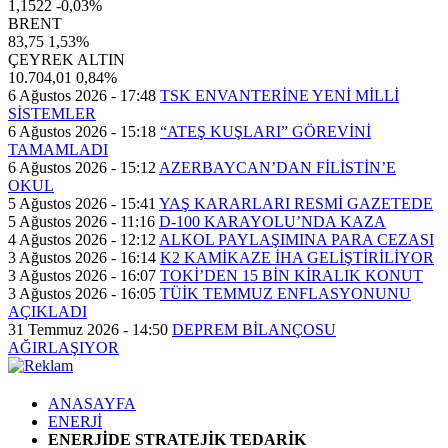
1,1522
-0,03%
BRENT
83,75
1,53%
ÇEYREK ALTIN
10.704,01
0,84%
6 Ağustos 2026 - 17:48
TSK ENVANTERİNE YENİ MİLLİ
SİSTEMLER
6 Ağustos 2026 - 15:18
“ATEŞ KUŞLARI” GÖREVİNİ
TAMAMLADI
6 Ağustos 2026 - 15:12
AZERBAYCAN’DAN FİLİSTİN’E
OKUL
5 Ağustos 2026 - 15:41
YAŞ KARARLARI RESMİ GAZETEDE
5 Ağustos 2026 - 11:16
D-100 KARAYOLU’NDA KAZA
4 Ağustos 2026 - 12:12
ALKOL PAYLAŞIMINA PARA CEZASI
3 Ağustos 2026 - 16:14
K2 KAMİKAZE İHA GELİŞTİRİLİYOR
3 Ağustos 2026 - 16:07
TOKİ’DEN 15 BİN KİRALIK KONUT
3 Ağustos 2026 - 16:05
TÜİK TEMMUZ ENFLASYONUNU
AÇIKLADI
31 Temmuz 2026 - 14:50
DEPREM BİLANÇOSU
AĞIRLAŞIYOR
ANASAYFA
ENERJİ
ENERJİDE STRATEJİK TEDARİK