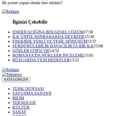
İlk yorum yapan olmak ister misiniz?
İlginizi Çekebilir
ENERJİ AÇIĞINA BÖLGESEL ÇÖZÜM
17:58
İLK ÜNİTE SONBAHARDA DEVREDE
15:30
ENERJİDE YERLİ VE YEŞİL DÖNÜŞÜM
13:37
SÜRDÜRÜLEBİLİR HAVACILIKTA BİR İLK
15:08
GÖZLER COP31’DE
14:52
ROMANYA’DA NÜKLEER İNCELEME
15:05
RÜZGARDA YENİ HEDEFLER
13:22
KATEGORİLER
TÜRK DÜNYASI
SAVUNMA SANAYİİ
BİLİM
TEKNOLOJİ
KÜLTÜR
SANAT