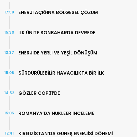
ENERJİ AÇIĞINA BÖLGESEL ÇÖZÜM
17:58
İLK ÜNİTE SONBAHARDA DEVREDE
15:30
ENERJİDE YERLİ VE YEŞİL DÖNÜŞÜM
13:37
SÜRDÜRÜLEBİLİR HAVACILIKTA BİR İLK
15:08
GÖZLER COP31’DE
14:52
ROMANYA’DA NÜKLEER İNCELEME
15:05
KIRGIZİSTAN’DA GÜNEŞ ENERJİSİ DÖNEMİ
12:41