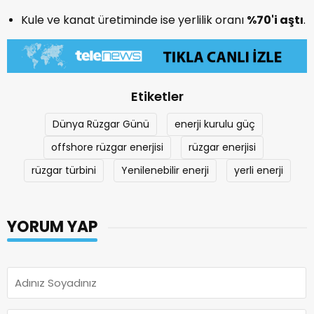
Kule ve kanat üretiminde ise yerlilik oranı
%70'i aştı
.
Etiketler
Dünya Rüzgar Günü
enerji kurulu güç
offshore rüzgar enerjisi
rüzgar enerjisi
rüzgar türbini
Yenilenebilir enerji
yerli enerji
YORUM YAP