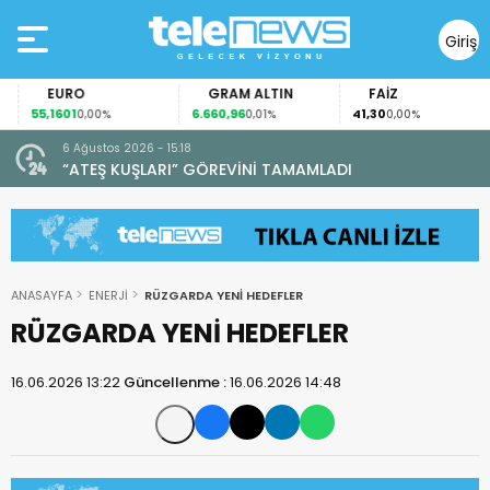
Giriş
Yap
EURO
GRAM ALTIN
FAİZ
55,1601
6.660,96
41,30
0,00%
0,01%
0,00%
6 Ağustos 2026 - 15:18
“ATEŞ KUŞLARI” GÖREVİNİ TAMAMLADI
ANASAYFA
ENERJİ
RÜZGARDA YENİ HEDEFLER
RÜZGARDA YENİ HEDEFLER
16.06.2026 13:22
Güncellenme :
16.06.2026 14:48