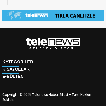
KATEGORİLER
KISAYOLLAR
TÜRK DÜNYASI
E-BÜLTEN
SAVUNMA SANAYİİ
KÜNYE
BİLİM
HAKKIMIZDA
TEKNOLOJİ
TV PROGRAMLARI
KÜLTÜR
Copyright © 2025 Telenews Haber Sitesi - Tüm Hakları
HAVA DURUMU
SANAT
Saklıdır.
PİYASALAR
telenews.com.tr
e-bültenine abone olarak, tarafınıza
DÜNYA
İLETİŞİM