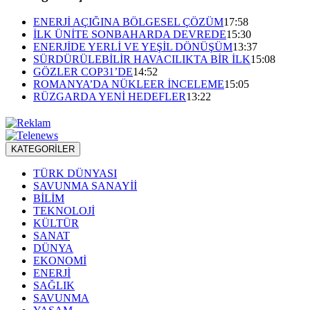
ENERJİ AÇIĞINA BÖLGESEL ÇÖZÜM
17:58
İLK ÜNİTE SONBAHARDA DEVREDE
15:30
ENERJİDE YERLİ VE YEŞİL DÖNÜŞÜM
13:37
SÜRDÜRÜLEBİLİR HAVACILIKTA BİR İLK
15:08
GÖZLER COP31’DE
14:52
ROMANYA’DA NÜKLEER İNCELEME
15:05
RÜZGARDA YENİ HEDEFLER
13:22
KATEGORİLER
TÜRK DÜNYASI
SAVUNMA SANAYİİ
BİLİM
TEKNOLOJİ
KÜLTÜR
SANAT
DÜNYA
EKONOMİ
ENERJİ
SAĞLIK
SAVUNMA