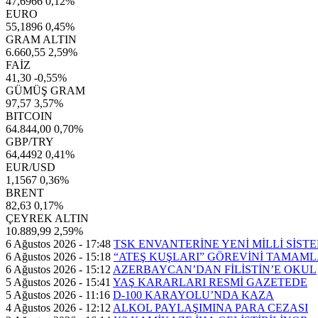
47,6966
0,12%
EURO
55,1896
0,45%
GRAM ALTIN
6.660,55
2,59%
FAİZ
41,30
-0,55%
GÜMÜŞ GRAM
97,57
3,57%
BITCOIN
64.844,00
0,70%
GBP/TRY
64,4492
0,41%
EUR/USD
1,1567
0,36%
BRENT
82,63
0,17%
ÇEYREK ALTIN
10.889,99
2,59%
6 Ağustos 2026 - 17:48
TSK ENVANTERİNE YENİ MİLLİ SİST
6 Ağustos 2026 - 15:18
“ATEŞ KUŞLARI” GÖREVİNİ TAMAML
6 Ağustos 2026 - 15:12
AZERBAYCAN’DAN FİLİSTİN’E OKUL
5 Ağustos 2026 - 15:41
YAŞ KARARLARI RESMİ GAZETEDE
5 Ağustos 2026 - 11:16
D-100 KARAYOLU’NDA KAZA
4 Ağustos 2026 - 12:12
ALKOL PAYLAŞIMINA PARA CEZASI