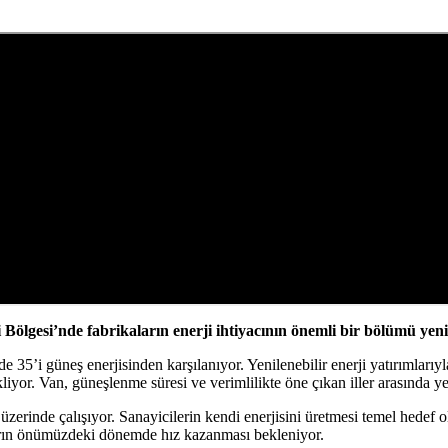
 Bölgesi’nde fabrikaların enerji ihtiyacının önemli bir bölümü yeni
e 35’i güneş enerjisinden karşılanıyor. Yenilenebilir enerji yatırımları
kliyor. Van, güneşlenme süresi ve verimlilikte öne çıkan iller arasında ye
r üzerinde çalışıyor. Sanayicilerin kendi enerjisini üretmesi temel hed
arın önümüzdeki dönemde hız kazanması bekleniyor.